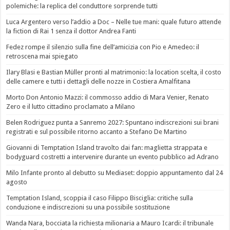
polemiche: la replica del conduttore sorprende tutti
Luca Argentero verso l’addio a Doc – Nelle tue mani: quale futuro attende
la fiction di Rai 1 senza il dottor Andrea Fanti
Fedez rompe il silenzio sulla fine dell’amicizia con Pio e Amedeo: il
retroscena mai spiegato
Ilary Blasi e Bastian Müller pronti al matrimonio: la location scelta, il costo
delle camere e tutti i dettagli delle nozze in Costiera Amalfitana
Morto Don Antonio Mazzi: il commosso addio di Mara Venier, Renato
Zero e il lutto cittadino proclamato a Milano
Belen Rodriguez punta a Sanremo 2027: Spuntano indiscrezioni sui brani
registrati e sul possibile ritorno accanto a Stefano De Martino
Giovanni di Temptation Island travolto dai fan: maglietta strappata e
bodyguard costretti a intervenire durante un evento pubblico ad Adrano
Milo Infante pronto al debutto su Mediaset: doppio appuntamento dal 24
agosto
Temptation Island, scoppia il caso Filippo Bisciglia: critiche sulla
conduzione e indiscrezioni su una possibile sostituzione
Wanda Nara, bocciata la richiesta milionaria a Mauro Icardi: il tribunale