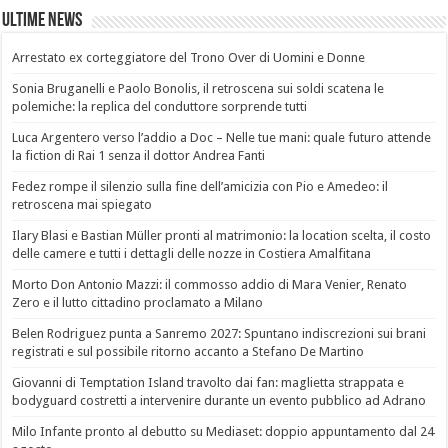
Ultime News
Arrestato ex corteggiatore del Trono Over di Uomini e Donne
Sonia Bruganelli e Paolo Bonolis, il retroscena sui soldi scatena le
polemiche: la replica del conduttore sorprende tutti
Luca Argentero verso l’addio a Doc – Nelle tue mani: quale futuro attende
la fiction di Rai 1 senza il dottor Andrea Fanti
Fedez rompe il silenzio sulla fine dell’amicizia con Pio e Amedeo: il
retroscena mai spiegato
Ilary Blasi e Bastian Müller pronti al matrimonio: la location scelta, il costo
delle camere e tutti i dettagli delle nozze in Costiera Amalfitana
Morto Don Antonio Mazzi: il commosso addio di Mara Venier, Renato
Zero e il lutto cittadino proclamato a Milano
Belen Rodriguez punta a Sanremo 2027: Spuntano indiscrezioni sui brani
registrati e sul possibile ritorno accanto a Stefano De Martino
Giovanni di Temptation Island travolto dai fan: maglietta strappata e
bodyguard costretti a intervenire durante un evento pubblico ad Adrano
Milo Infante pronto al debutto su Mediaset: doppio appuntamento dal 24