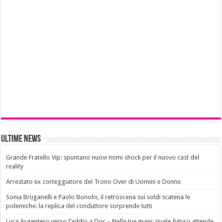
Ultime News
Grande Fratello Vip: spuntano nuovi nomi shock per il nuovo cast del
reality
Arrestato ex corteggiatore del Trono Over di Uomini e Donne
Sonia Bruganelli e Paolo Bonolis, il retroscena sui soldi scatena le
polemiche: la replica del conduttore sorprende tutti
Luca Argentero verso l’addio a Doc – Nelle tue mani: quale futuro attende