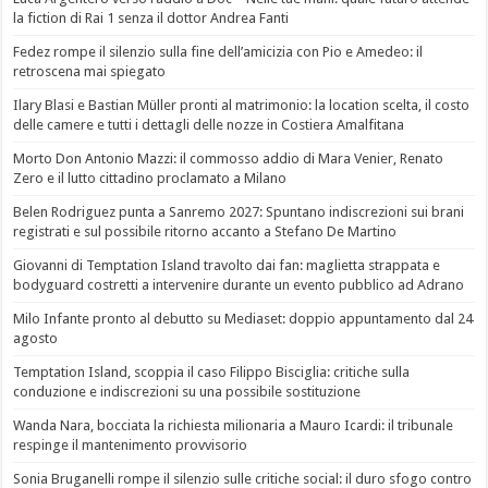
la fiction di Rai 1 senza il dottor Andrea Fanti
Fedez rompe il silenzio sulla fine dell’amicizia con Pio e Amedeo: il
retroscena mai spiegato
Ilary Blasi e Bastian Müller pronti al matrimonio: la location scelta, il costo
delle camere e tutti i dettagli delle nozze in Costiera Amalfitana
Morto Don Antonio Mazzi: il commosso addio di Mara Venier, Renato
Zero e il lutto cittadino proclamato a Milano
Belen Rodriguez punta a Sanremo 2027: Spuntano indiscrezioni sui brani
registrati e sul possibile ritorno accanto a Stefano De Martino
Giovanni di Temptation Island travolto dai fan: maglietta strappata e
bodyguard costretti a intervenire durante un evento pubblico ad Adrano
Milo Infante pronto al debutto su Mediaset: doppio appuntamento dal 24
agosto
Temptation Island, scoppia il caso Filippo Bisciglia: critiche sulla
conduzione e indiscrezioni su una possibile sostituzione
Wanda Nara, bocciata la richiesta milionaria a Mauro Icardi: il tribunale
respinge il mantenimento provvisorio
Sonia Bruganelli rompe il silenzio sulle critiche social: il duro sfogo contro