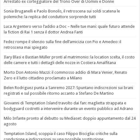
Arrestato ex corteggiatore del Trono Over di Uomini e Donne
Sonia Bruganelli e Paolo Bonolis, il retroscena sui soldi scatena le
polemiche: la replica del conduttore sorprende tutti
Luca Argentero verso l’addio a Doc – Nelle tue mani: quale futuro attende
la fiction di Rai 1 senza il dottor Andrea Fanti
Fedez rompe il silenzio sulla fine dell’amicizia con Pio e Amedeo: il
retroscena mai spiegato
Ilary Blasi e Bastian Müller pronti al matrimonio: la location scelta, il costo
delle camere e tutti i dettagli delle nozze in Costiera Amalfitana
Morto Don Antonio Mazzi: il commosso addio di Mara Venier, Renato
Zero e il lutto cittadino proclamato a Milano
Belen Rodriguez punta a Sanremo 2027: Spuntano indiscrezioni sui brani
registrati e sul possibile ritorno accanto a Stefano De Martino
Giovanni di Temptation Island travolto dai fan: maglietta strappata e
bodyguard costretti a intervenire durante un evento pubblico ad Adrano
Milo Infante pronto al debutto su Mediaset: doppio appuntamento dal 24
agosto
Temptation Island, scoppia il caso Filippo Bisciglia: critiche sulla
conduzione e indiscrezioni su una possibile sostituzione