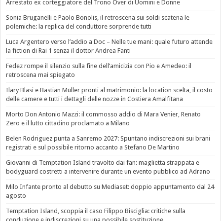
Arrestato ex corteggiatore del Trono Over di Uomini e Donne
Sonia Bruganelli e Paolo Bonolis, il retroscena sui soldi scatena le
polemiche: la replica del conduttore sorprende tutti
Luca Argentero verso l’addio a Doc – Nelle tue mani: quale futuro attende
la fiction di Rai 1 senza il dottor Andrea Fanti
Fedez rompe il silenzio sulla fine dell’amicizia con Pio e Amedeo: il
retroscena mai spiegato
Ilary Blasi e Bastian Müller pronti al matrimonio: la location scelta, il costo
delle camere e tutti i dettagli delle nozze in Costiera Amalfitana
Morto Don Antonio Mazzi: il commosso addio di Mara Venier, Renato
Zero e il lutto cittadino proclamato a Milano
Belen Rodriguez punta a Sanremo 2027: Spuntano indiscrezioni sui brani
registrati e sul possibile ritorno accanto a Stefano De Martino
Giovanni di Temptation Island travolto dai fan: maglietta strappata e
bodyguard costretti a intervenire durante un evento pubblico ad Adrano
Milo Infante pronto al debutto su Mediaset: doppio appuntamento dal 24
agosto
Temptation Island, scoppia il caso Filippo Bisciglia: critiche sulla
conduzione e indiscrezioni su una possibile sostituzione