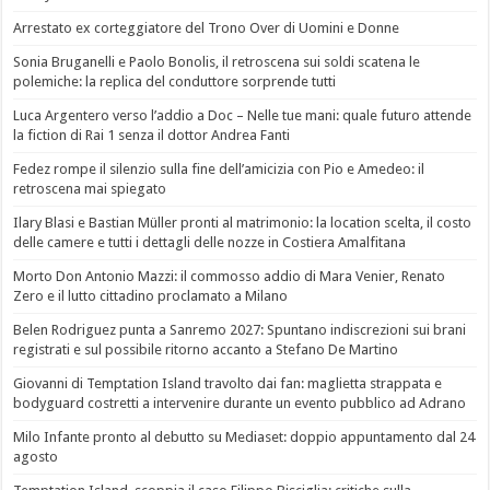
Arrestato ex corteggiatore del Trono Over di Uomini e Donne
Sonia Bruganelli e Paolo Bonolis, il retroscena sui soldi scatena le
polemiche: la replica del conduttore sorprende tutti
Luca Argentero verso l’addio a Doc – Nelle tue mani: quale futuro attende
la fiction di Rai 1 senza il dottor Andrea Fanti
Fedez rompe il silenzio sulla fine dell’amicizia con Pio e Amedeo: il
retroscena mai spiegato
Ilary Blasi e Bastian Müller pronti al matrimonio: la location scelta, il costo
delle camere e tutti i dettagli delle nozze in Costiera Amalfitana
Morto Don Antonio Mazzi: il commosso addio di Mara Venier, Renato
Zero e il lutto cittadino proclamato a Milano
Belen Rodriguez punta a Sanremo 2027: Spuntano indiscrezioni sui brani
registrati e sul possibile ritorno accanto a Stefano De Martino
Giovanni di Temptation Island travolto dai fan: maglietta strappata e
bodyguard costretti a intervenire durante un evento pubblico ad Adrano
Milo Infante pronto al debutto su Mediaset: doppio appuntamento dal 24
agosto