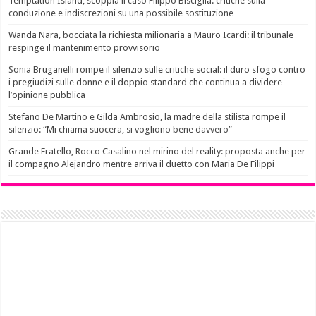
Temptation Island, scoppia il caso Filippo Bisciglia: critiche sulla
conduzione e indiscrezioni su una possibile sostituzione
Wanda Nara, bocciata la richiesta milionaria a Mauro Icardi: il tribunale
respinge il mantenimento provvisorio
Sonia Bruganelli rompe il silenzio sulle critiche social: il duro sfogo contro
i pregiudizi sulle donne e il doppio standard che continua a dividere
l’opinione pubblica
Stefano De Martino e Gilda Ambrosio, la madre della stilista rompe il
silenzio: “Mi chiama suocera, si vogliono bene davvero”
Grande Fratello, Rocco Casalino nel mirino del reality: proposta anche per
il compagno Alejandro mentre arriva il duetto con Maria De Filippi