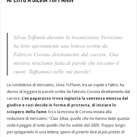
aperto a Silvia Toffanin
Silvia Toffanin durante la trasmissione Verissimo
ha letto apertamente una lettera scritta da
Fabrizio Corona direttamente dal carcere. Una
missiva straziante fatta di parole che toccano il
cuore. Tuffiamoci nelle sue parole!
La conduttrice di Verissimo,
Silvia Toffanin
, tra un ospite e l’altro, ha
deciso di leggere le parole scritte da Fabrizio Corona direttamente dal
carcere.
L’ex paparazzo trova ingiusta la sentenza emessa dal
giudice e così decide in forma di protesta, di iniziare lo
sciopero della fame
. Ecco la missiva di Corona inviata alla
redazione di Verissimo: “
Ciao Silvia, q
uello che mi hanno fatto questa
volta è peggio di tutto quello che ho subito dal 2005.
Troppo lungo
per spiegartelo in una lettera, spero di poterlo fare al più presto di