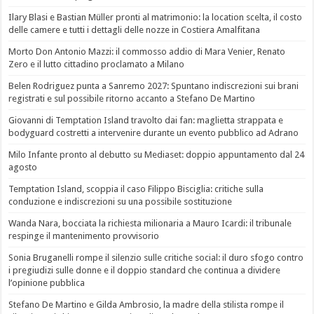
Ilary Blasi e Bastian Müller pronti al matrimonio: la location scelta, il costo
delle camere e tutti i dettagli delle nozze in Costiera Amalfitana
Morto Don Antonio Mazzi: il commosso addio di Mara Venier, Renato
Zero e il lutto cittadino proclamato a Milano
Belen Rodriguez punta a Sanremo 2027: Spuntano indiscrezioni sui brani
registrati e sul possibile ritorno accanto a Stefano De Martino
Giovanni di Temptation Island travolto dai fan: maglietta strappata e
bodyguard costretti a intervenire durante un evento pubblico ad Adrano
Milo Infante pronto al debutto su Mediaset: doppio appuntamento dal 24
agosto
Temptation Island, scoppia il caso Filippo Bisciglia: critiche sulla
conduzione e indiscrezioni su una possibile sostituzione
Wanda Nara, bocciata la richiesta milionaria a Mauro Icardi: il tribunale
respinge il mantenimento provvisorio
Sonia Bruganelli rompe il silenzio sulle critiche social: il duro sfogo contro
i pregiudizi sulle donne e il doppio standard che continua a dividere
l’opinione pubblica
Stefano De Martino e Gilda Ambrosio, la madre della stilista rompe il