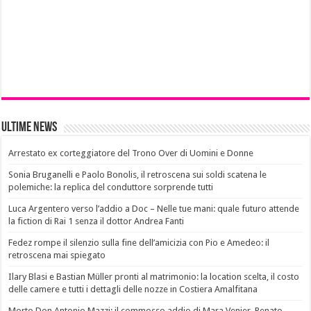
Ultime News
Arrestato ex corteggiatore del Trono Over di Uomini e Donne
Sonia Bruganelli e Paolo Bonolis, il retroscena sui soldi scatena le
polemiche: la replica del conduttore sorprende tutti
Luca Argentero verso l’addio a Doc – Nelle tue mani: quale futuro attende
la fiction di Rai 1 senza il dottor Andrea Fanti
Fedez rompe il silenzio sulla fine dell’amicizia con Pio e Amedeo: il
retroscena mai spiegato
Ilary Blasi e Bastian Müller pronti al matrimonio: la location scelta, il costo
delle camere e tutti i dettagli delle nozze in Costiera Amalfitana
Morto Don Antonio Mazzi: il commosso addio di Mara Venier, Renato