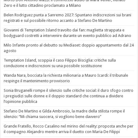
Zero e il lutto cittadino proclamato a Milano
Belen Rodriguez punta a Sanremo 2027: Spuntano indiscrezioni sui brani
registrati e sul possibile ritorno accanto a Stefano De Martino
Giovanni di Temptation Island travolto dai fan: maglietta strappata e
bodyguard costretti a intervenire durante un evento pubblico ad Adrano
Milo Infante pronto al debutto su Mediaset: doppio appuntamento dal 24
agosto
Temptation Island, scoppia il caso Filippo Bisciglia: critiche sulla
conduzione e indiscrezioni su una possibile sostituzione
Wanda Nara, bocciata la richiesta milionaria a Mauro Icardi: il tribunale
respinge il mantenimento provvisorio
Sonia Bruganelli rompe il silenzio sulle critiche social: il duro sfogo contro
i pregiudizi sulle donne e il doppio standard che continua a dividere
l’opinione pubblica
Stefano De Martino e Gilda Ambrosio, la madre della stilista rompe il
silenzio: “Mi chiama suocera, si vogliono bene davvero”
Grande Fratello, Rocco Casalino nel mirino del reality: proposta anche per
il compagno Alejandro mentre arriva il duetto con Maria De Filippi