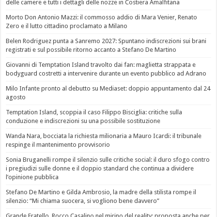
delle camere e tutti i dettagli delle nozze in Costiera Amalfitana
Morto Don Antonio Mazzi: il commosso addio di Mara Venier, Renato
Zero e il lutto cittadino proclamato a Milano
Belen Rodriguez punta a Sanremo 2027: Spuntano indiscrezioni sui brani
registrati e sul possibile ritorno accanto a Stefano De Martino
Giovanni di Temptation Island travolto dai fan: maglietta strappata e
bodyguard costretti a intervenire durante un evento pubblico ad Adrano
Milo Infante pronto al debutto su Mediaset: doppio appuntamento dal 24
agosto
Temptation Island, scoppia il caso Filippo Bisciglia: critiche sulla
conduzione e indiscrezioni su una possibile sostituzione
Wanda Nara, bocciata la richiesta milionaria a Mauro Icardi: il tribunale
respinge il mantenimento provvisorio
Sonia Bruganelli rompe il silenzio sulle critiche social: il duro sfogo contro
i pregiudizi sulle donne e il doppio standard che continua a dividere
l’opinione pubblica
Stefano De Martino e Gilda Ambrosio, la madre della stilista rompe il
silenzio: “Mi chiama suocera, si vogliono bene davvero”
Grande Fratello, Rocco Casalino nel mirino del reality: proposta anche per