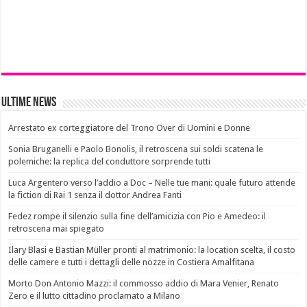
Ultime News
Arrestato ex corteggiatore del Trono Over di Uomini e Donne
Sonia Bruganelli e Paolo Bonolis, il retroscena sui soldi scatena le
polemiche: la replica del conduttore sorprende tutti
Luca Argentero verso l’addio a Doc – Nelle tue mani: quale futuro attende
la fiction di Rai 1 senza il dottor Andrea Fanti
Fedez rompe il silenzio sulla fine dell’amicizia con Pio e Amedeo: il
retroscena mai spiegato
Ilary Blasi e Bastian Müller pronti al matrimonio: la location scelta, il costo
delle camere e tutti i dettagli delle nozze in Costiera Amalfitana
Morto Don Antonio Mazzi: il commosso addio di Mara Venier, Renato
Zero e il lutto cittadino proclamato a Milano