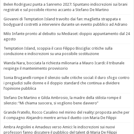
Belen Rodriguez punta a Sanremo 2027: Spuntano indiscrezioni sui brani
registrati e sul possibile ritorno accanto a Stefano De Martino
Giovanni di Temptation Island travolto dai fan: maglietta strappata e
bodyguard costretti a intervenire durante un evento pubblico ad Adrano
Milo Infante pronto al debutto su Mediaset: doppio appuntamento dal 24
agosto
Temptation Island, scoppia il caso Filippo Bisciglia: critiche sulla
conduzione e indiscrezioni su una possibile sostituzione
Wanda Nara, bocciata la richiesta milionaria a Mauro Icardi: il tribunale
respinge il mantenimento provvisorio
Sonia Bruganelli rompe il silenzio sulle critiche social: il duro sfogo contro
i pregiudizi sulle donne e il doppio standard che continua a dividere
l’opinione pubblica
Stefano De Martino e Gilda Ambrosio, la madre della stilista rompe il
silenzio: “Mi chiama suocera, si vogliono bene davvero”
Grande Fratello, Rocco Casalino nel mirino del reality: proposta anche per
il compagno Alejandro mentre arriva il duetto con Maria De Filippi
Ambra Angiolini e Amadeus verso Amici: le indiscrezioni sui nuovi
professori fanno discutere il pubblico del talent di Maria De Filippi