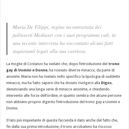
Maria De Filippi, regina incontrastata dei
palinsesti Mediaset con i suoi programmi cult, in
una recente intervista ha raccontato alcuni fatti
inquietanti legati alla sua carriera.
La moglie di Costanzo ha svelato che, dopo l’introduzione del
trono
gay di Uomini e Donne
, ha ricevuto diverse minacce, da parte di
anonimi. Maria non ha rivelato nello specifico la tipologia di suddette
minacce, ma ha fatto sapere che ha dovuto rivolgersi alla
Digos
,
denunciando una lunga serie di minacce anonime, e chiedendo
intervento alle forze dell’ordine, in quanto sembra che alcune persone
non abbiano proprio digerito l’introduzione del trono gay a Uomini e
Donne.
Il lato più inquietante di questa faccenda è dato anche dal fatto che,
fin dalla sua prima introduzione, il trono arcobaleno ha riscosso