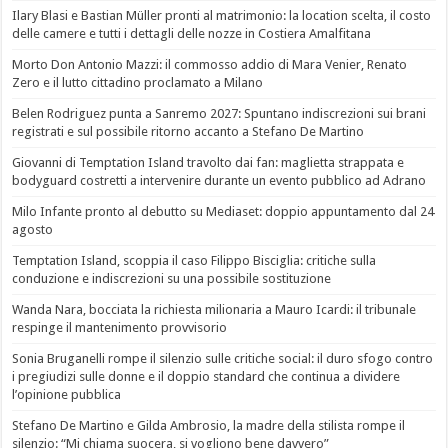
Ilary Blasi e Bastian Müller pronti al matrimonio: la location scelta, il costo
delle camere e tutti i dettagli delle nozze in Costiera Amalfitana
Morto Don Antonio Mazzi: il commosso addio di Mara Venier, Renato
Zero e il lutto cittadino proclamato a Milano
Belen Rodriguez punta a Sanremo 2027: Spuntano indiscrezioni sui brani
registrati e sul possibile ritorno accanto a Stefano De Martino
Giovanni di Temptation Island travolto dai fan: maglietta strappata e
bodyguard costretti a intervenire durante un evento pubblico ad Adrano
Milo Infante pronto al debutto su Mediaset: doppio appuntamento dal 24
agosto
Temptation Island, scoppia il caso Filippo Bisciglia: critiche sulla
conduzione e indiscrezioni su una possibile sostituzione
Wanda Nara, bocciata la richiesta milionaria a Mauro Icardi: il tribunale
respinge il mantenimento provvisorio
Sonia Bruganelli rompe il silenzio sulle critiche social: il duro sfogo contro
i pregiudizi sulle donne e il doppio standard che continua a dividere
l’opinione pubblica
Stefano De Martino e Gilda Ambrosio, la madre della stilista rompe il
silenzio: “Mi chiama suocera, si vogliono bene davvero”