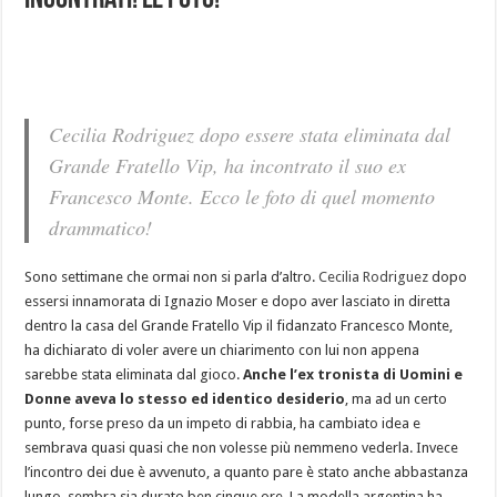
incontrati! Le foto!
Cecilia Rodriguez dopo essere stata eliminata dal
Grande Fratello Vip, ha incontrato il suo ex
Francesco Monte. Ecco le foto di quel momento
drammatico!
Sono settimane che ormai non si parla d’altro.
Cecilia Rodriguez
dopo
essersi innamorata di Ignazio Moser e dopo aver lasciato in diretta
dentro la casa del Grande Fratello Vip il fidanzato Francesco Monte,
ha dichiarato di voler avere un chiarimento con lui non appena
sarebbe stata eliminata dal gioco.
Anche l’ex tronista di Uomini e
Donne aveva lo stesso ed identico desiderio
, ma ad un certo
punto, forse preso da un impeto di rabbia, ha cambiato idea e
sembrava quasi quasi che non volesse più nemmeno vederla. Invece
l’incontro dei due è avvenuto, a quanto pare è stato anche abbastanza
lungo, sembra sia durato ben cinque ore. La modella argentina ha