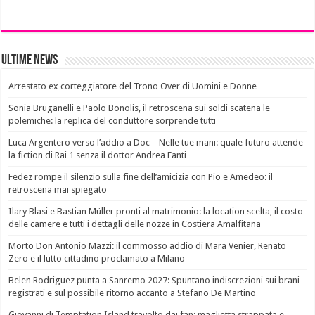
Ultime News
Arrestato ex corteggiatore del Trono Over di Uomini e Donne
Sonia Bruganelli e Paolo Bonolis, il retroscena sui soldi scatena le
polemiche: la replica del conduttore sorprende tutti
Luca Argentero verso l’addio a Doc – Nelle tue mani: quale futuro attende
la fiction di Rai 1 senza il dottor Andrea Fanti
Fedez rompe il silenzio sulla fine dell’amicizia con Pio e Amedeo: il
retroscena mai spiegato
Ilary Blasi e Bastian Müller pronti al matrimonio: la location scelta, il costo
delle camere e tutti i dettagli delle nozze in Costiera Amalfitana
Morto Don Antonio Mazzi: il commosso addio di Mara Venier, Renato
Zero e il lutto cittadino proclamato a Milano
Belen Rodriguez punta a Sanremo 2027: Spuntano indiscrezioni sui brani
registrati e sul possibile ritorno accanto a Stefano De Martino
Giovanni di Temptation Island travolto dai fan: maglietta strappata e