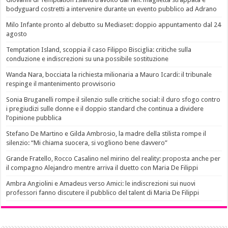
bodyguard costretti a intervenire durante un evento pubblico ad Adrano
Milo Infante pronto al debutto su Mediaset: doppio appuntamento dal 24
agosto
Temptation Island, scoppia il caso Filippo Bisciglia: critiche sulla
conduzione e indiscrezioni su una possibile sostituzione
Wanda Nara, bocciata la richiesta milionaria a Mauro Icardi: il tribunale
respinge il mantenimento provvisorio
Sonia Bruganelli rompe il silenzio sulle critiche social: il duro sfogo contro
i pregiudizi sulle donne e il doppio standard che continua a dividere
l’opinione pubblica
Stefano De Martino e Gilda Ambrosio, la madre della stilista rompe il
silenzio: “Mi chiama suocera, si vogliono bene davvero”
Grande Fratello, Rocco Casalino nel mirino del reality: proposta anche per
il compagno Alejandro mentre arriva il duetto con Maria De Filippi
Ambra Angiolini e Amadeus verso Amici: le indiscrezioni sui nuovi
professori fanno discutere il pubblico del talent di Maria De Filippi