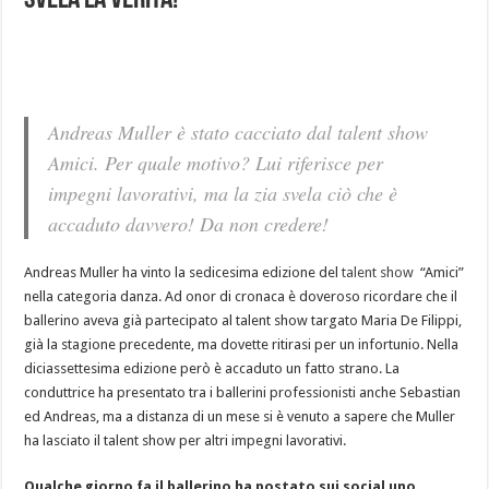
svela la verità!
Andreas Muller è stato cacciato dal talent show
Amici. Per quale motivo? Lui riferisce per
impegni lavorativi, ma la zia svela ciò che è
accaduto davvero! Da non credere!
Andreas Muller ha vinto la sedicesima edizione del
talent show
“Amici”
nella categoria danza. Ad onor di cronaca è doveroso ricordare che il
ballerino aveva già partecipato al talent show targato Maria De Filippi,
già la stagione precedente, ma dovette ritirasi per un infortunio. Nella
diciassettesima edizione però è accaduto un fatto strano. La
conduttrice ha presentato tra i ballerini professionisti anche Sebastian
ed Andreas, ma a distanza di un mese si è venuto a sapere che Muller
ha lasciato il talent show per altri impegni lavorativi.
Qualche giorno fa il ballerino ha postato sui social uno