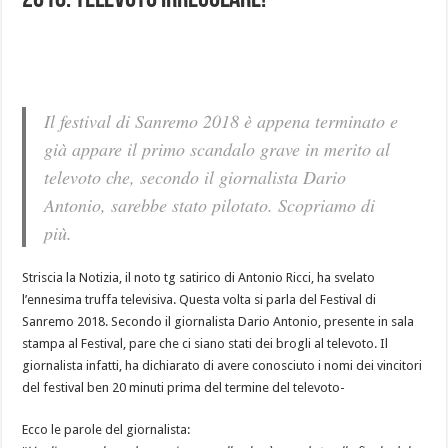
2018. Televoto irregolare!
Il festival di Sanremo 2018 è appena terminato e
già appare il primo scandalo grave in merito al
televoto che, secondo il giornalista Dario
Antonio, sarebbe stato pilotato. Scopriamo di
più.
Striscia la Notizia, il noto tg satirico di Antonio Ricci, ha svelato
l’ennesima truffa televisiva. Questa volta si parla del Festival di
Sanremo 2018. Secondo il giornalista Dario Antonio, presente in sala
stampa al Festival, pare che ci siano stati dei brogli al televoto. Il
giornalista infatti, ha dichiarato di avere conosciuto i nomi dei vincitori
del festival ben 20 minuti prima del termine del televoto-
Ecco le parole del giornalista: