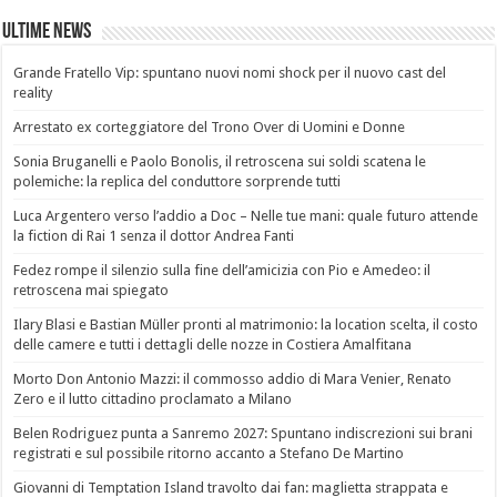
Ultime News
Grande Fratello Vip: spuntano nuovi nomi shock per il nuovo cast del
reality
Arrestato ex corteggiatore del Trono Over di Uomini e Donne
Sonia Bruganelli e Paolo Bonolis, il retroscena sui soldi scatena le
polemiche: la replica del conduttore sorprende tutti
Luca Argentero verso l’addio a Doc – Nelle tue mani: quale futuro attende
la fiction di Rai 1 senza il dottor Andrea Fanti
Fedez rompe il silenzio sulla fine dell’amicizia con Pio e Amedeo: il
retroscena mai spiegato
Ilary Blasi e Bastian Müller pronti al matrimonio: la location scelta, il costo
delle camere e tutti i dettagli delle nozze in Costiera Amalfitana
Morto Don Antonio Mazzi: il commosso addio di Mara Venier, Renato
Zero e il lutto cittadino proclamato a Milano
Belen Rodriguez punta a Sanremo 2027: Spuntano indiscrezioni sui brani
registrati e sul possibile ritorno accanto a Stefano De Martino
Giovanni di Temptation Island travolto dai fan: maglietta strappata e