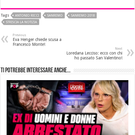
Tags
ANTONIO RICCI
SANREMO
SANREMO 2018
STRISCIA LA NOTIZIA
Previous
Eva Henger chiede scusa a
Francesco Monte!
Next
Loredana Lecciso: ecco con chi
ho passato San Valentino!
Ti potrebbe interessare anche...