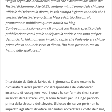
“
Voglio segnalare, denunciare: quello che è accaduto alla finale del
Festival di Sanremo. Alle 00:39, ventuno minuti prima della chiusura
ufficiale del televoto in diretta, in sala stampa è giunta la notizia che i
vincitori del festival erano Ermal Meta e Fabrizio Moro… Ho
prontamente pubblicato questa notizia sul blog
Controcomunicazione.com, c’è un post con l’orario specifico della
pubblicazione con il quale anticipavo la notizia e ora sono qui per
denunciarlo. Nel momento in cui ho capito che il televoto era chiuso
prima che lo annunciassero in diretta, l’ho fatto presente, ma mi
hanno fatto spallucce…
”
Intervistato da Striscia la Notizia, il giornalista Dario Antonio ha
dichiarato di avere parlato con il responsabile del datacenter
incaricato di raccogliere i voti, il quale ha confermato che, i server
incaricati di registrare i voti, si sono fermati per un lungo periodo,
prima della chiusura del televoto. Il blocco dei server però non ha
impedito agli utenti di votare, vedendosi accreditare il costo dell’ sms,