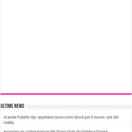
Ultime News
Grande Fratello Vip: spuntano nuovi nomi shock per il nuovo cast del
reality
Arrestato ex corteggiatore del Trono Over di Uomini e Donne