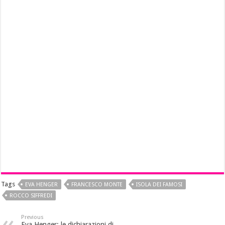
Tags
EVA HENGER
FRANCESCO MONTE
ISOLA DEI FAMOSI
ROCCO SIFFREDI
Previous
Eva Henger: le dichiarazioni di