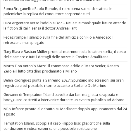
Sonia Bruganelli e Paolo Bonolis, il retroscena sui soldi scatena le
polemiche: la replica del conduttore sorprende tutti
Luca Argentero verso l’addio a Doc – Nelle tue mani: quale futuro attende
la fiction di Rai 1 senza il dottor Andrea Fanti
Fedez rompe il silenzio sulla fine dell’amicizia con Pio e Amedeo: il
retroscena mai spiegato
Ilary Blasi e Bastian Müller pronti al matrimonio: la location scelta, il costo
delle camere e tutti i dettagli delle nozze in Costiera Amalfitana
Morto Don Antonio Mazzi: il commosso addio di Mara Venier, Renato
Zero e il lutto cittadino proclamato a Milano
Belen Rodriguez punta a Sanremo 2027: Spuntano indiscrezioni sui brani
registrati e sul possibile ritorno accanto a Stefano De Martino
Giovanni di Temptation Island travolto dai fan: maglietta strappata e
bodyguard costretti a intervenire durante un evento pubblico ad Adrano
Milo Infante pronto al debutto su Mediaset: doppio appuntamento dal 24
agosto
Temptation Island, scoppia il caso Filippo Bisciglia: critiche sulla
conduzione e indiscrezioni su una possibile sostituzione