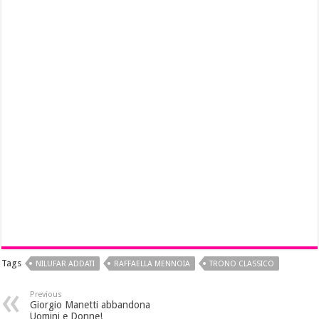
Tags
NILUFAR ADDATI
RAFFAELLA MENNOIA
TRONO CLASSICO
Previous
Giorgio Manetti abbandona
Uomini e Donne!