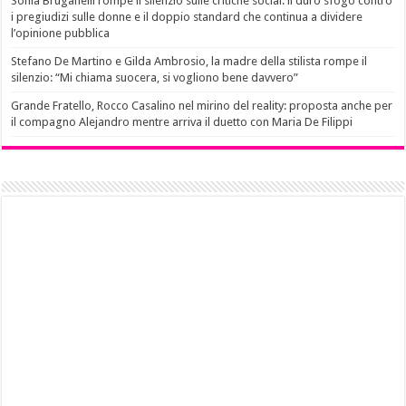
Sonia Bruganelli rompe il silenzio sulle critiche social: il duro sfogo contro
i pregiudizi sulle donne e il doppio standard che continua a dividere
l’opinione pubblica
Stefano De Martino e Gilda Ambrosio, la madre della stilista rompe il
silenzio: “Mi chiama suocera, si vogliono bene davvero”
Grande Fratello, Rocco Casalino nel mirino del reality: proposta anche per
il compagno Alejandro mentre arriva il duetto con Maria De Filippi