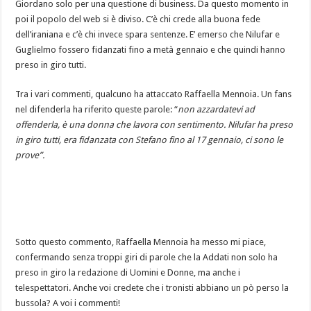
Giordano solo per una questione di business. Da questo momento in
poi il popolo del web si è diviso. C’è chi crede alla buona fede
dell’iraniana e c’è chi invece spara sentenze. E’ emerso che Nilufar e
Guglielmo fossero fidanzati fino a metà gennaio e che quindi hanno
preso in giro tutti.
Tra i vari commenti, qualcuno ha attaccato Raffaella Mennoia. Un fans
nel difenderla ha riferito queste parole: “
non azzardatevi ad
offenderla, è una donna che lavora con sentimento. Nilufar ha preso
in giro tutti, era fidanzata con Stefano fino al 17 gennaio, ci sono le
prove”.
Sotto questo commento, Raffaella Mennoia ha messo mi piace,
confermando senza troppi giri di parole che la Addati non solo ha
preso in giro la redazione di Uomini e Donne, ma anche i
telespettatori. Anche voi credete che i tronisti abbiano un pò perso la
bussola? A voi i commenti!