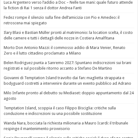
Luca Argentero verso l’addio a Doc – Nelle tue mani: quale futuro attende
la fiction di Rai 1 senza il dottor Andrea Fanti
Fedez rompe il silenzio sulla fine dell’amicizia con Pio e Amedeo: il
retroscena mai spiegato
Ilary Blasi e Bastian Müller pronti al matrimonio: la location scelta, il costo
delle camere e tutti i dettagli delle nozze in Costiera Amalfitana
Morto Don Antonio Mazzi: il commosso addio di Mara Venier, Renato
Zero e il lutto cittadino proclamato a Milano
Belen Rodriguez punta a Sanremo 2027: Spuntano indiscrezioni sui brani
registrati e sul possibile ritorno accanto a Stefano De Martino
Giovanni di Temptation Island travolto dai fan: maglietta strappata e
bodyguard costretti a intervenire durante un evento pubblico ad Adrano
Milo Infante pronto al debutto su Mediaset: doppio appuntamento dal 24
agosto
Temptation Island, scoppia il caso Filippo Bisciglia: critiche sulla
conduzione e indiscrezioni su una possibile sostituzione
Wanda Nara, bocciata la richiesta milionaria a Mauro Icardi: il tribunale
respinge il mantenimento provvisorio