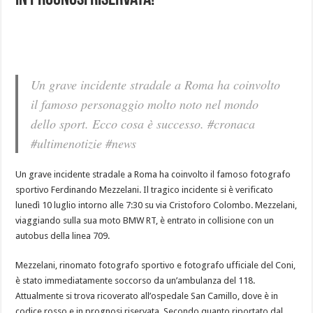
In Prognosi Riservata!
Un grave incidente stradale a Roma ha coinvolto
il famoso personaggio molto noto nel mondo
dello sport. Ecco cosa è successo. #cronaca
#ultimenotizie #news
Un grave incidente stradale a Roma ha coinvolto il famoso fotografo
sportivo Ferdinando Mezzelani. Il tragico incidente si è verificato
lunedì 10 luglio intorno alle 7:30 su via Cristoforo Colombo. Mezzelani,
viaggiando sulla sua moto BMW RT, è entrato in collisione con un
autobus della linea 709.
Mezzelani, rinomato fotografo sportivo e fotografo ufficiale del Coni,
è stato immediatamente soccorso da un’ambulanza del 118.
Attualmente si trova ricoverato all’ospedale San Camillo, dove è in
codice rosso e in prognosi riservata. Secondo quanto riportato dal