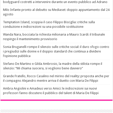
bodyguard costretti a intervenire durante un evento pubblico ad Adrano
Milo Infante pronto al debutto su Mediaset: doppio appuntamento dal 24
agosto
Temptation Island, scoppia il caso Filippo Bisciglia: critiche sulla
conduzione e indiscrezioni su una possibile sostituzione
Wanda Nara, bocciata la richiesta milionaria a Mauro Icardi: il tribunale
respinge il mantenimento provvisorio
Sonia Bruganelli rompe il silenzio sulle critiche social: il duro sfogo contro
i pregiudizi sulle donne e il doppio standard che continua a dividere
l’opinione pubblica
Stefano De Martino e Gilda Ambrosio, la madre della stilista rompe il
silenzio: “Mi chiama suocera, si vogliono bene davvero”
Grande Fratello, Rocco Casalino nel mirino del reality: proposta anche per
il compagno Alejandro mentre arriva il duetto con Maria De Filippi
Ambra Angiolini e Amadeus verso Amici: le indiscrezioni sui nuovi
professori fanno discutere il pubblico del talent di Maria De Filippi