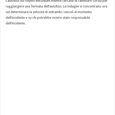
L’autobus ha colpito Mezzelani mentre cercava di cambiare corsia per
raggiungere una fermata dell’autobus. Le indagini si concentrano ora
sul determinare la velocità di entrambi i veicoli al momento
dell’incidente e su chi potrebbe essere stato responsabile
dell’incidente.