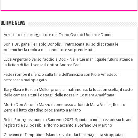
Ultime News
Arrestato ex corteggiatore del Trono Over di Uomini e Donne
Sonia Bruganelli e Paolo Bonolis, il retroscena sui soldi scatena le
polemiche: la replica del conduttore sorprende tutti
Luca Argentero verso l’addio a Doc – Nelle tue mani: quale futuro attende
la fiction di Rai 1 senza il dottor Andrea Fanti
Fedez rompe il silenzio sulla fine dell’amicizia con Pio e Amedeo: il
retroscena mai spiegato
Ilary Blasi e Bastian Müller pronti al matrimonio: la location scelta, il costo
delle camere e tutti i dettagli delle nozze in Costiera Amalfitana
Morto Don Antonio Mazzi: il commosso addio di Mara Venier, Renato
Zero e il lutto cittadino proclamato a Milano
Belen Rodriguez punta a Sanremo 2027: Spuntano indiscrezioni sui brani
registrati e sul possibile ritorno accanto a Stefano De Martino
Giovanni di Temptation Island travolto dai fan: maglietta strappata e