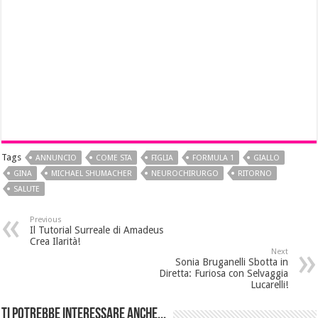
Tags
ANNUNCIO
COME STA
FIGLIA
FORMULA 1
GIALLO
GINA
MICHAEL SHUMACHER
NEUROCHIRURGO
RITORNO
SALUTE
Previous
Il Tutorial Surreale di Amadeus
Crea Ilarità!
Next
Sonia Bruganelli Sbotta in
Diretta: Furiosa con Selvaggia
Lucarelli!
Ti potrebbe interessare anche...