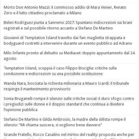
Morto Don Antonio Mazzi: il commosso addio di Mara Venier, Renato
Zero e il lutto cittadino proclamato a Milano
Belen Rodriguez punta a Sanremo 2027: Spuntano indiscrezioni sui brani
registrati e sul possibile ritorno accanto a Stefano De Martino
Giovanni di Temptation Island travolto dai fan: maglietta strappata e
bodyguard costretti a intervenire durante un evento pubblico ad Adrano
Milo Infante pronto al debutto su Mediaset: doppio appuntamento dal 24
agosto
Temptation Island, scoppia il caso Filippo Bisciglia: critiche sulla
conduzione e indiscrezioni su una possibile sostituzione
Wanda Nara, bocciata la richiesta milionaria a Mauro Icardi: il tribunale
respinge il mantenimento provvisorio
Sonia Bruganelli rompe il silenzio sulle critiche social: il duro sfogo contro
i pregiudizi sulle donne e il doppio standard che continua a dividere
l’opinione pubblica
Stefano De Martino e Gilda Ambrosio, la madre della stilista rompe il
silenzio: “Mi chiama suocera, si vogliono bene davvero”
Grande Fratello, Rocco Casalino nel mirino del reality: proposta anche per