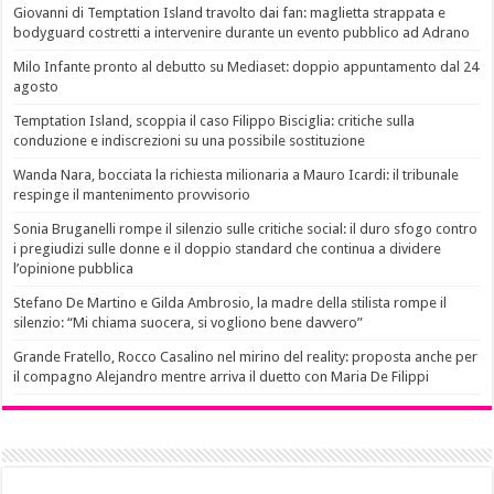
Giovanni di Temptation Island travolto dai fan: maglietta strappata e
bodyguard costretti a intervenire durante un evento pubblico ad Adrano
Milo Infante pronto al debutto su Mediaset: doppio appuntamento dal 24
agosto
Temptation Island, scoppia il caso Filippo Bisciglia: critiche sulla
conduzione e indiscrezioni su una possibile sostituzione
Wanda Nara, bocciata la richiesta milionaria a Mauro Icardi: il tribunale
respinge il mantenimento provvisorio
Sonia Bruganelli rompe il silenzio sulle critiche social: il duro sfogo contro
i pregiudizi sulle donne e il doppio standard che continua a dividere
l’opinione pubblica
Stefano De Martino e Gilda Ambrosio, la madre della stilista rompe il
silenzio: “Mi chiama suocera, si vogliono bene davvero”
Grande Fratello, Rocco Casalino nel mirino del reality: proposta anche per
il compagno Alejandro mentre arriva il duetto con Maria De Filippi