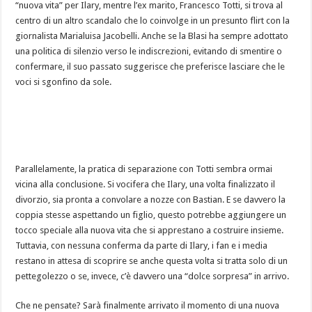
“nuova vita” per Ilary, mentre l’ex marito, Francesco Totti, si trova al
centro di un altro scandalo che lo coinvolge in un presunto flirt con la
giornalista Marialuisa Jacobelli. Anche se la Blasi ha sempre adottato
una politica di silenzio verso le indiscrezioni, evitando di smentire o
confermare, il suo passato suggerisce che preferisce lasciare che le
voci si sgonfino da sole.
Parallelamente, la pratica di separazione con Totti sembra ormai
vicina alla conclusione. Si vocifera che Ilary, una volta finalizzato il
divorzio, sia pronta a convolare a nozze con Bastian. E se davvero la
coppia stesse aspettando un figlio, questo potrebbe aggiungere un
tocco speciale alla nuova vita che si apprestano a costruire insieme.
Tuttavia, con nessuna conferma da parte di Ilary, i fan e i media
restano in attesa di scoprire se anche questa volta si tratta solo di un
pettegolezzo o se, invece, c’è davvero una “dolce sorpresa” in arrivo.
Che ne pensate? Sarà finalmente arrivato il momento di una nuova