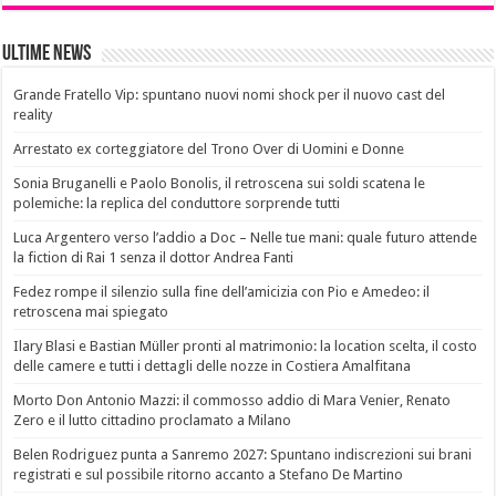
Ultime News
Grande Fratello Vip: spuntano nuovi nomi shock per il nuovo cast del
reality
Arrestato ex corteggiatore del Trono Over di Uomini e Donne
Sonia Bruganelli e Paolo Bonolis, il retroscena sui soldi scatena le
polemiche: la replica del conduttore sorprende tutti
Luca Argentero verso l’addio a Doc – Nelle tue mani: quale futuro attende
la fiction di Rai 1 senza il dottor Andrea Fanti
Fedez rompe il silenzio sulla fine dell’amicizia con Pio e Amedeo: il
retroscena mai spiegato
Ilary Blasi e Bastian Müller pronti al matrimonio: la location scelta, il costo
delle camere e tutti i dettagli delle nozze in Costiera Amalfitana
Morto Don Antonio Mazzi: il commosso addio di Mara Venier, Renato
Zero e il lutto cittadino proclamato a Milano
Belen Rodriguez punta a Sanremo 2027: Spuntano indiscrezioni sui brani
registrati e sul possibile ritorno accanto a Stefano De Martino