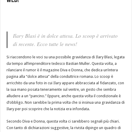
Web!
Ilary Blasi è in dolce attesa. Lo scoop è arrivato
di recente. Ecco tutte le news!
Si riaccendono le voci su una possibile gravidanza di Ilary Blasi, legata
da tempo all’imprenditore tedesco Bastian Muller. Questa volta, a
rilanciare il rumor è il magazine Diva e Donna, che dedica un’intera
pagina alla “dolce attesa” della conduttrice romana. Lo scoop è
arricchito da una foto in cui Ilary appare abbracciata al fidanzato, con
la sua mano posata teneramente sul ventre, un gesto che sembra
alludere a un “pancino.” Eppure, anche questa volta il condizionale è
d’obbligo. Non sarebbe la prima volta che si insinua una gravidanza di
Ilary per poi scoprire che la notizia era infondata.
Secondo Diva e Donna, questa volta ci sarebbero segnali più chiari.
Con tanto di dichiarazioni suggestive, la rivista dipinge un quadro di