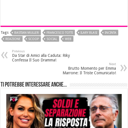
Tags
BASTIAN MULLER
FRANCESCO TOTTI
ILARY BLASI
INCINTA
REAZIONE
SCOOP
SOCIAL
WEB
Previous
Da Star di Amici alla Caduta: Riky
Confessa Il Suo Dramma!
Next
Brutto Momento per Emma
Marrone: Il Triste Comunicato!
Ti potrebbe interessare anche...