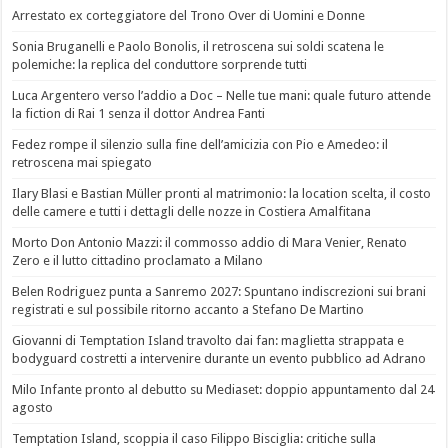
Arrestato ex corteggiatore del Trono Over di Uomini e Donne
Sonia Bruganelli e Paolo Bonolis, il retroscena sui soldi scatena le
polemiche: la replica del conduttore sorprende tutti
Luca Argentero verso l’addio a Doc – Nelle tue mani: quale futuro attende
la fiction di Rai 1 senza il dottor Andrea Fanti
Fedez rompe il silenzio sulla fine dell’amicizia con Pio e Amedeo: il
retroscena mai spiegato
Ilary Blasi e Bastian Müller pronti al matrimonio: la location scelta, il costo
delle camere e tutti i dettagli delle nozze in Costiera Amalfitana
Morto Don Antonio Mazzi: il commosso addio di Mara Venier, Renato
Zero e il lutto cittadino proclamato a Milano
Belen Rodriguez punta a Sanremo 2027: Spuntano indiscrezioni sui brani
registrati e sul possibile ritorno accanto a Stefano De Martino
Giovanni di Temptation Island travolto dai fan: maglietta strappata e
bodyguard costretti a intervenire durante un evento pubblico ad Adrano
Milo Infante pronto al debutto su Mediaset: doppio appuntamento dal 24
agosto
Temptation Island, scoppia il caso Filippo Bisciglia: critiche sulla