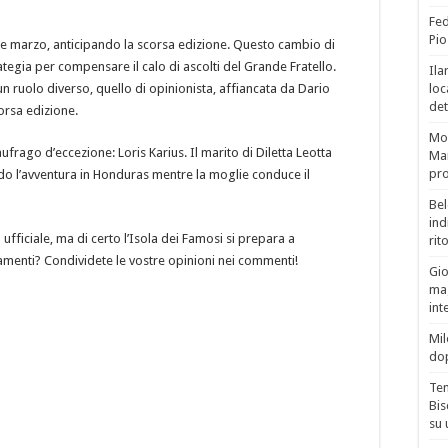
Fed
Pio
e marzo, anticipando la scorsa edizione. Questo cambio di
tegia per compensare il calo di ascolti del Grande Fratello.
Ila
un ruolo diverso, quello di opinionista, affiancata da Dario
loc
det
orsa edizione.
Mor
ufrago d’eccezione: Loris Karius. Il marito di Diletta Leotta
Mar
pro
do l’avventura in Honduras mentre la moglie conduce il
Bel
ind
ficiale, ma di certo l’Isola dei Famosi si prepara a
rit
menti? Condividete le vostre opinioni nei commenti!
Gio
mag
int
Mil
do
Tem
Bis
su 