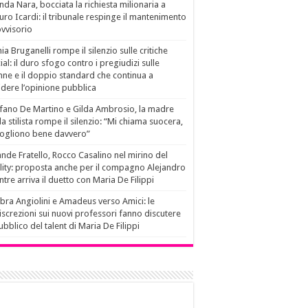
da Nara, bocciata la richiesta milionaria a
ro Icardi: il tribunale respinge il mantenimento
vvisorio
ia Bruganelli rompe il silenzio sulle critiche
ial: il duro sfogo contro i pregiudizi sulle
ne e il doppio standard che continua a
idere l’opinione pubblica
fano De Martino e Gilda Ambrosio, la madre
la stilista rompe il silenzio: “Mi chiama suocera,
vogliono bene davvero”
nde Fratello, Rocco Casalino nel mirino del
lity: proposta anche per il compagno Alejandro
tre arriva il duetto con Maria De Filippi
ra Angiolini e Amadeus verso Amici: le
iscrezioni sui nuovi professori fanno discutere
pubblico del talent di Maria De Filippi