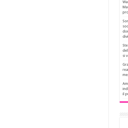
Wan
Mau
pro
Son
soc
don
div
Ste
del
si 
Gra
rea
men
Amb
ind
il 