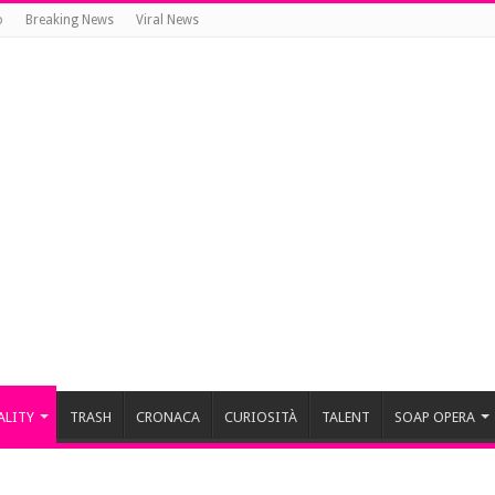
o
Breaking News
Viral News
ALITY
TRASH
CRONACA
CURIOSITÀ
TALENT
SOAP OPERA