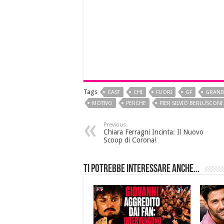
Tags
CAST
CHI
FUORI
GF
GRAND
MOTIVO
PERCHE
PIER SILVIO BERLUSCONI
Previous
Chiara Ferragni Incinta: Il Nuovo
Scoop di Corona!
Ti potrebbe interessare anche...