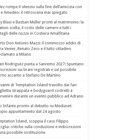
ez rompe il silenzio sulla fine dell’amicizia con
 e Amedeo: il retroscena mai spiegato
ry Blasi e Bastian Müller pronti al matrimonio: la
ation scelta, il costo delle camere e tutti i
tagli delle nozze in Costiera Amalfitana
to Don Antonio Mazzi: il commosso addio di
a Venier, Renato Zero e il lutto cittadino
clamato a Milano
en Rodriguez punta a Sanremo 2027: Spuntano
iscrezioni sui brani registrati e sul possibile
orno accanto a Stefano De Martino
vanni di Temptation Island travolto dai fan:
lietta strappata e bodyguard costretti a
ervenire durante un evento pubblico ad Adrano
o Infante pronto al debutto su Mediaset:
ppio appuntamento dal 24 agosto
ptation Island, scoppia il caso Filippo
ciglia: critiche sulla conduzione e indiscrezioni
una possibile sostituzione