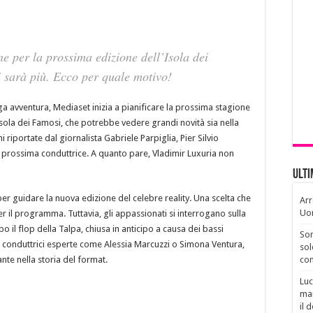
ne per la prossima edizione dell’Isola dei
 sarà più. Ecco per quale motivo!
ga avventura, Mediaset inizia a pianificare la prossima stagione
’Isola dei Famosi, che potrebbe vedere grandi novità sia nella
riportate dal giornalista Gabriele Parpiglia, Pier Silvio
 prossima conduttrice. A quanto pare, Vladimir Luxuria non
Ult
per guidare la nuova edizione del celebre reality. Una scelta che
Arr
Uo
 il programma. Tuttavia, gli appassionati si interrogano sulla
 il flop della Talpa, chiusa in anticipo a causa dei bassi
Son
 a conduttrici esperte come Alessia Marcuzzi o Simona Ventura,
sol
te nella storia del format.
con
Luc
man
il 