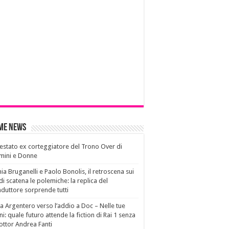
ime News
estato ex corteggiatore del Trono Over di
mini e Donne
ia Bruganelli e Paolo Bonolis, il retroscena sui
di scatena le polemiche: la replica del
duttore sorprende tutti
a Argentero verso l’addio a Doc – Nelle tue
i: quale futuro attende la fiction di Rai 1 senza
dottor Andrea Fanti