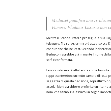
Mediaset pianifica una rivoluzio
Famosi: Vladimir Luxuria non ci
Mentre il Grande Fratello prosegue la sua lun
televisiva. Tra i programmi più attesi spicca l
conduzione che nel cast. Secondo indiscrezioni 
Berlusconi avrebbe già in mente il nome della
sarà riconfermata.
Le voci indicano Diletta Leotta come favorita 
rappresenterebbe un netto cambio di rotta per
saggezza di questa decisione, soprattutto dopo
ascolti. Molti avrebbero preferito un ritorno
nomi che hanno già lasciato un segno importan