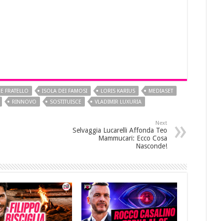
E FRATELLO
ISOLA DEI FAMOSI
LORIS KARIUS
MEDIASET
RINNOVO
SOSTITUISCE
VLADIMIR LUXURIA
Next
Selvaggia Lucarelli Affonda Teo
Mammucari: Ecco Cosa
Nasconde!