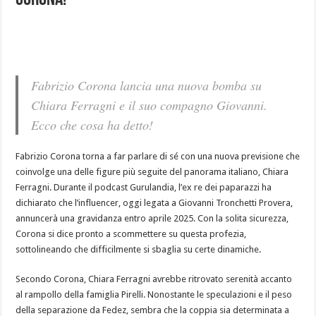
Corona!
Fabrizio Corona lancia una nuova bomba su
Chiara Ferragni e il suo compagno Giovanni.
Ecco che cosa ha detto!
Fabrizio Corona torna a far parlare di sé con una nuova previsione che
coinvolge una delle figure più seguite del panorama italiano, Chiara
Ferragni. Durante il podcast Gurulandia, l’ex re dei paparazzi ha
dichiarato che l’influencer, oggi legata a Giovanni Tronchetti Provera,
annuncerà una gravidanza entro aprile 2025. Con la solita sicurezza,
Corona si dice pronto a scommettere su questa profezia,
sottolineando che difficilmente si sbaglia su certe dinamiche.
Secondo Corona, Chiara Ferragni avrebbe ritrovato serenità accanto
al rampollo della famiglia Pirelli. Nonostante le speculazioni e il peso
della separazione da Fedez, sembra che la coppia sia determinata a