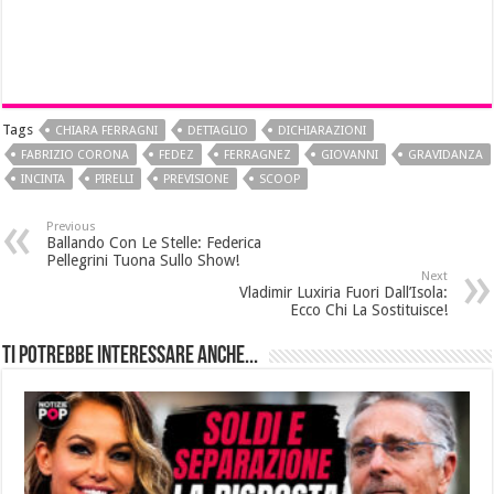
Tags
CHIARA FERRAGNI
DETTAGLIO
DICHIARAZIONI
FABRIZIO CORONA
FEDEZ
FERRAGNEZ
GIOVANNI
GRAVIDANZA
INCINTA
PIRELLI
PREVISIONE
SCOOP
Previous
Ballando Con Le Stelle: Federica
Pellegrini Tuona Sullo Show!
Next
Vladimir Luxiria Fuori Dall’Isola:
Ecco Chi La Sostituisce!
Ti potrebbe interessare anche...