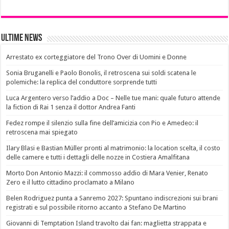
Ultime News
Arrestato ex corteggiatore del Trono Over di Uomini e Donne
Sonia Bruganelli e Paolo Bonolis, il retroscena sui soldi scatena le
polemiche: la replica del conduttore sorprende tutti
Luca Argentero verso l’addio a Doc – Nelle tue mani: quale futuro attende
la fiction di Rai 1 senza il dottor Andrea Fanti
Fedez rompe il silenzio sulla fine dell’amicizia con Pio e Amedeo: il
retroscena mai spiegato
Ilary Blasi e Bastian Müller pronti al matrimonio: la location scelta, il costo
delle camere e tutti i dettagli delle nozze in Costiera Amalfitana
Morto Don Antonio Mazzi: il commosso addio di Mara Venier, Renato
Zero e il lutto cittadino proclamato a Milano
Belen Rodriguez punta a Sanremo 2027: Spuntano indiscrezioni sui brani
registrati e sul possibile ritorno accanto a Stefano De Martino
Giovanni di Temptation Island travolto dai fan: maglietta strappata e