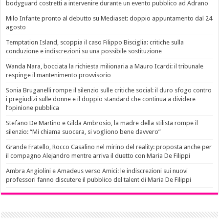
bodyguard costretti a intervenire durante un evento pubblico ad Adrano
Milo Infante pronto al debutto su Mediaset: doppio appuntamento dal 24
agosto
Temptation Island, scoppia il caso Filippo Bisciglia: critiche sulla
conduzione e indiscrezioni su una possibile sostituzione
Wanda Nara, bocciata la richiesta milionaria a Mauro Icardi: il tribunale
respinge il mantenimento provvisorio
Sonia Bruganelli rompe il silenzio sulle critiche social: il duro sfogo contro
i pregiudizi sulle donne e il doppio standard che continua a dividere
l’opinione pubblica
Stefano De Martino e Gilda Ambrosio, la madre della stilista rompe il
silenzio: “Mi chiama suocera, si vogliono bene davvero”
Grande Fratello, Rocco Casalino nel mirino del reality: proposta anche per
il compagno Alejandro mentre arriva il duetto con Maria De Filippi
Ambra Angiolini e Amadeus verso Amici: le indiscrezioni sui nuovi
professori fanno discutere il pubblico del talent di Maria De Filippi