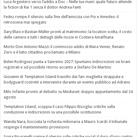
Luca Argentero verso l’addio a Doc – Nelle tue mani: quale futuro attende
la fiction di Rai 1 senza il dottor Andrea Fanti
Fedez rompe il silenzio sulla fine dell’amicizia con Pio e Amedeo: il
retroscena mai spiegato
Ilary Blasi e Bastian Müller pronti al matrimonio: la location scelta, il costo
delle camere e tutti i dettagli delle nozze in Costiera Amalfitana
Morto Don Antonio Mazzi: il commosso addio di Mara Venier, Renato
Zero e il lutto cittadino proclamato a Milano
Belen Rodriguez punta a Sanremo 2027: Spuntano indiscrezioni sui brani
registrati e sul possibile ritorno accanto a Stefano De Martino
Giovanni di Temptation Island travolto dai fan: maglietta strappata e
bodyguard costretti a intervenire durante un evento pubblico ad Adrano
Milo Infante pronto al debutto su Mediaset: doppio appuntamento dal 24
agosto
Temptation Island, scoppia il caso Filippo Bisciglia: critiche sulla
conduzione e indiscrezioni su una possibile sostituzione
Wanda Nara, bocciata la richiesta milionaria a Mauro Icardi: il tribunale
respinge il mantenimento provvisorio
Sonia Bruganelli rompe il silenzio sulle critiche social: il duro sfogo contro