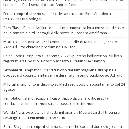
la fiction di Rai 1 senza il dottor Andrea Fanti
Fedez rompe il silenzio sulla fine dell’amicizia con Pio e Amedeo: il
retroscena mai spiegato
Ilary Blasi e Bastian Müller pronti al matrimonio: la location scelta, il costo
delle camere e tutti i dettagli delle nozze in Costiera Amalfitana
Morto Don Antonio Mazzi: il commosso addio di Mara Venier, Renato
Zero e il lutto cittadino proclamato a Milano
Belen Rodriguez punta a Sanremo 2027: Spuntano indiscrezioni sui brani
registrati e sul possibile ritorno accanto a Stefano De Martino
Giovanni di Temptation Island travolto dai fan: maglietta strappata e
bodyguard costretti a intervenire durante un evento pubblico ad Adrano
Milo Infante pronto al debutto su Mediaset: doppio appuntamento dal 24
agosto
Temptation Island, scoppia il caso Filippo Bisciglia: critiche sulla
conduzione e indiscrezioni su una possibile sostituzione
Wanda Nara, bocciata la richiesta milionaria a Mauro Icardi: il tribunale
respinge il mantenimento provvisorio
Sonia Bruganelli rompe il silenzio sulle critiche social: il duro sfogo contro