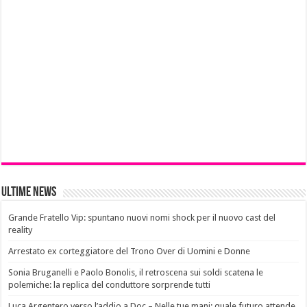
Ultime News
Grande Fratello Vip: spuntano nuovi nomi shock per il nuovo cast del
reality
Arrestato ex corteggiatore del Trono Over di Uomini e Donne
Sonia Bruganelli e Paolo Bonolis, il retroscena sui soldi scatena le
polemiche: la replica del conduttore sorprende tutti
Luca Argentero verso l’addio a Doc – Nelle tue mani: quale futuro attende