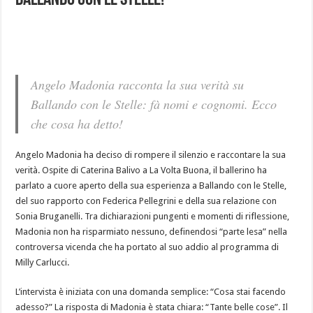
Ballando Con Le Stelle!
Angelo Madonia racconta la sua verità su
Ballando con le Stelle
: fà nomi e cognomi. Ecco
che cosa ha detto!
Angelo Madonia ha deciso di rompere il silenzio e raccontare la sua
verità. Ospite di Caterina Balivo a La Volta Buona, il ballerino ha
parlato a cuore aperto della sua esperienza a Ballando con le Stelle,
del suo rapporto con Federica Pellegrini e della sua relazione con
Sonia Bruganelli. Tra dichiarazioni pungenti e momenti di riflessione,
Madonia non ha risparmiato nessuno, definendosi “parte lesa” nella
controversa vicenda che ha portato al suo addio al programma di
Milly Carlucci.
L’intervista è iniziata con una domanda semplice: “Cosa stai facendo
adesso?” La risposta di Madonia è stata chiara: “Tante belle cose”. Il