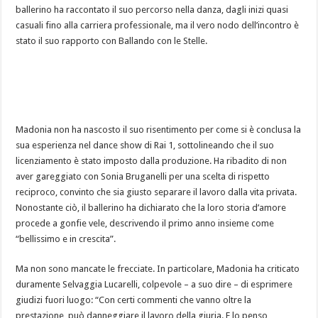
ballerino ha raccontato il suo percorso nella danza, dagli inizi quasi
casuali fino alla carriera professionale, ma il vero nodo dell’incontro è
stato il suo rapporto con Ballando con le Stelle.
Madonia non ha nascosto il suo risentimento per come si è conclusa la
sua esperienza nel dance show di Rai 1, sottolineando che il suo
licenziamento è stato imposto dalla produzione. Ha ribadito di non
aver gareggiato con Sonia Bruganelli per una scelta di rispetto
reciproco, convinto che sia giusto separare il lavoro dalla vita privata.
Nonostante ciò, il ballerino ha dichiarato che la loro storia d’amore
procede a gonfie vele, descrivendo il primo anno insieme come
“bellissimo e in crescita”.
Ma non sono mancate le frecciate. In particolare, Madonia ha criticato
duramente Selvaggia Lucarelli, colpevole – a suo dire – di esprimere
giudizi fuori luogo: “Con certi commenti che vanno oltre la
prestazione, può danneggiare il lavoro della giuria. E lo penso