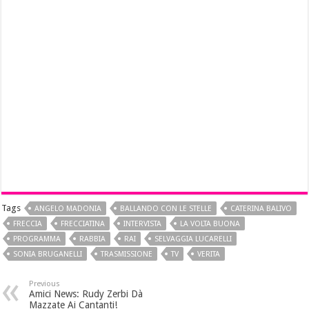
Tags
ANGELO MADONIA
BALLANDO CON LE STELLE
CATERINA BALIVO
FRECCIA
FRECCIATINA
INTERVISTA
LA VOLTA BUONA
PROGRAMMA
RABBIA
RAI
SELVAGGIA LUCARELLI
SONIA BRUGANELLI
TRASMISSIONE
TV
VERITA
Previous
Amici News: Rudy Zerbi Dà
Mazzate Ai Cantanti!