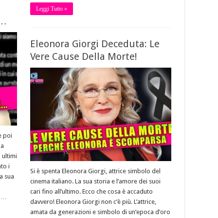
Leggi Tutto »
e…
Eleonora Giorgi Deceduta: Le
Vere Cause Della Morte!
e poi
ha
 ultimi
to i
Si è spenta Eleonora Giorgi, attrice simbolo del
La sua
cinema italiano. La sua storia e l’amore dei suoi
cari fino all’ultimo. Ecco che cosa è accaduto
. …
davvero! Eleonora Giorgi non c’è più. L’attrice,
amata da generazioni e simbolo di un’epoca d’oro