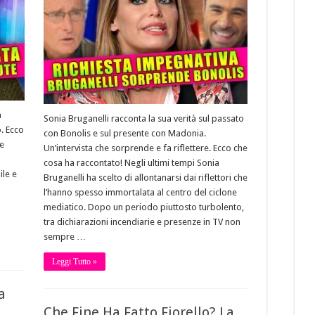
a
Sonia Bruganelli racconta la sua verità sul passato
. Ecco
con Bonolis e sul presente con Madonia.
le
Un’intervista che sorprende e fa riflettere. Ecco che
cosa ha raccontato! Negli ultimi tempi Sonia
ile e
Bruganelli ha scelto di allontanarsi dai riflettori che
l’hanno spesso immortalata al centro del ciclone
mediatico. Dopo un periodo piuttosto turbolento,
tra dichiarazioni incendiarie e presenze in TV non
sempre …
Leggi Tutto »
a
Che Fine Ha Fatto Fiorello? La