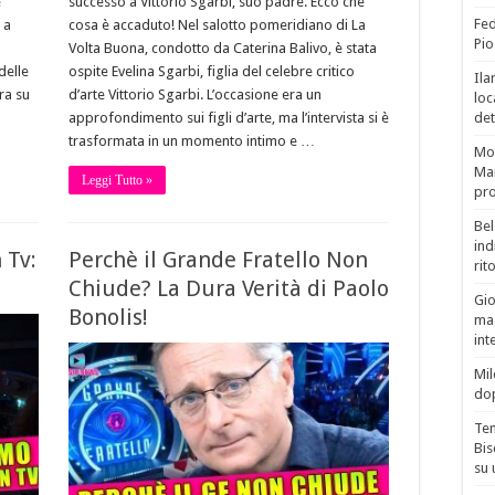
è
successo a Vittorio Sgarbi, suo padre. Ecco che
Fed
 a
cosa è accaduto! Nel salotto pomeridiano di La
Pio
Volta Buona, condotto da Caterina Balivo, è stata
delle
ospite Evelina Sgarbi, figlia del celebre critico
Ila
ra su
d’arte Vittorio Sgarbi. L’occasione era un
loc
det
a
approfondimento sui figli d’arte, ma l’intervista si è
trasformata in un momento intimo e …
Mor
Mar
Leggi Tutto »
pro
Bel
ind
 Tv:
Perchè il Grande Fratello Non
rit
Chiude? La Dura Verità di Paolo
Gio
Bonolis!
mag
int
Mil
do
Tem
Bis
su 