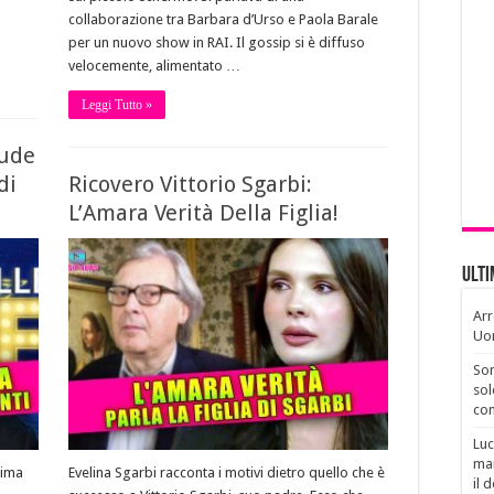
collaborazione tra Barbara d’Urso e Paola Barale
per un nuovo show in RAI. Il gossip si è diffuso
velocemente, alimentato …
Leggi Tutto »
iude
di
Ricovero Vittorio Sgarbi:
L’Amara Verità Della Figlia!
Ult
Arr
Uo
Son
sol
con
Luc
man
rima
Evelina Sgarbi racconta i motivi dietro quello che è
il 