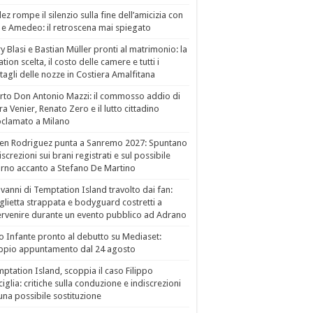
ez rompe il silenzio sulla fine dell’amicizia con
 e Amedeo: il retroscena mai spiegato
ry Blasi e Bastian Müller pronti al matrimonio: la
ation scelta, il costo delle camere e tutti i
tagli delle nozze in Costiera Amalfitana
to Don Antonio Mazzi: il commosso addio di
a Venier, Renato Zero e il lutto cittadino
clamato a Milano
en Rodriguez punta a Sanremo 2027: Spuntano
iscrezioni sui brani registrati e sul possibile
orno accanto a Stefano De Martino
vanni di Temptation Island travolto dai fan:
lietta strappata e bodyguard costretti a
ervenire durante un evento pubblico ad Adrano
o Infante pronto al debutto su Mediaset:
ppio appuntamento dal 24 agosto
ptation Island, scoppia il caso Filippo
ciglia: critiche sulla conduzione e indiscrezioni
una possibile sostituzione