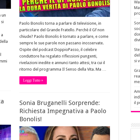
Wan
Mau
pro
n un
 si
Son
Paolo Bonolis torna a parlare di televisione, in
soc
particolare del Grande Fratello. Perchè il Gf non
don
 a
chiude? Paolo Bonolis è tornato a parlare, e come
div
della
sempre le sue parole non passano inosservate.
Ste
Ospite del podcast DoppioPasso, il celebre
l
del
conduttore ha regalato riflessioni pungenti,
si 
ammi
rivelazioni inedite e annunci tanto attesi, tra cui il
ritorno del programma Il Senso della Vita. Ma …
Gra
rea
Leggi Tutto »
men
Amb
ind
ta
Sonia Bruganelli Sorprende:
il 
Richiesta Impegnativa a Paolo
Bonolis!