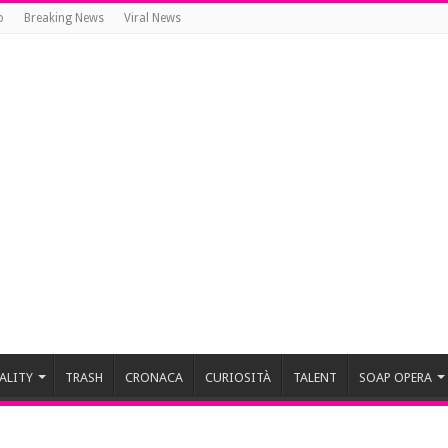
o
Breaking News
Viral News
ALITY
TRASH
CRONACA
CURIOSITÀ
TALENT
SOAP OPERA