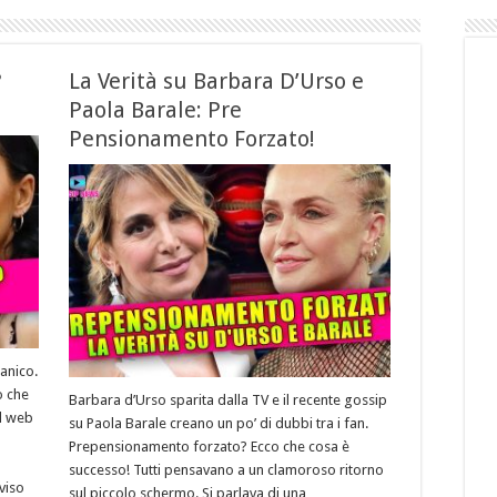
?
La Verità su Barbara D’Urso e
Paola Barale: Pre
Pensionamento Forzato!
panico.
o che
Barbara d’Urso sparita dalla TV e il recente gossip
el web
su Paola Barale creano un po’ di dubbi tra i fan.
Prepensionamento forzato? Ecco che cosa è
successo! Tutti pensavano a un clamoroso ritorno
viso
sul piccolo schermo. Si parlava di una