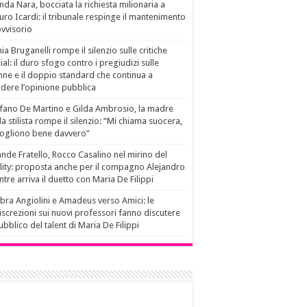
da Nara, bocciata la richiesta milionaria a
ro Icardi: il tribunale respinge il mantenimento
vvisorio
ia Bruganelli rompe il silenzio sulle critiche
ial: il duro sfogo contro i pregiudizi sulle
ne e il doppio standard che continua a
idere l’opinione pubblica
fano De Martino e Gilda Ambrosio, la madre
la stilista rompe il silenzio: “Mi chiama suocera,
vogliono bene davvero”
nde Fratello, Rocco Casalino nel mirino del
lity: proposta anche per il compagno Alejandro
tre arriva il duetto con Maria De Filippi
ra Angiolini e Amadeus verso Amici: le
iscrezioni sui nuovi professori fanno discutere
pubblico del talent di Maria De Filippi