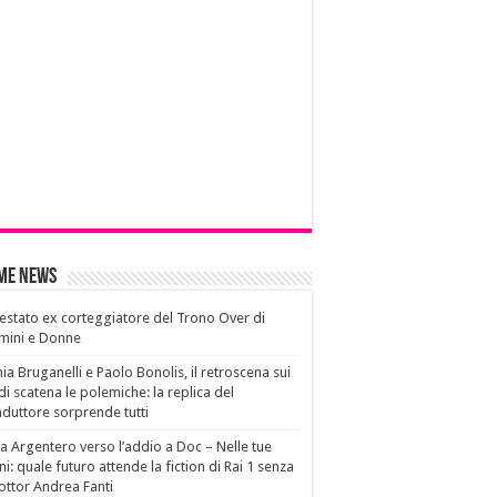
ime News
estato ex corteggiatore del Trono Over di
mini e Donne
ia Bruganelli e Paolo Bonolis, il retroscena sui
di scatena le polemiche: la replica del
duttore sorprende tutti
a Argentero verso l’addio a Doc – Nelle tue
i: quale futuro attende la fiction di Rai 1 senza
dottor Andrea Fanti