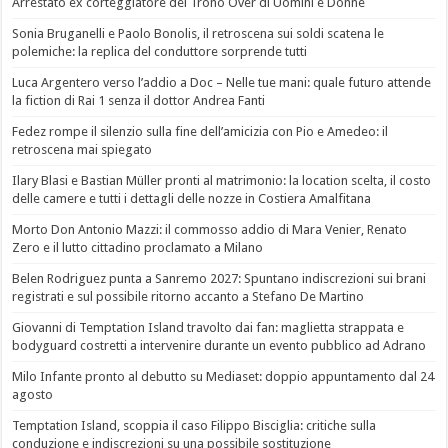
Arrestato ex corteggiatore del Trono Over di Uomini e Donne
Sonia Bruganelli e Paolo Bonolis, il retroscena sui soldi scatena le
polemiche: la replica del conduttore sorprende tutti
Luca Argentero verso l’addio a Doc – Nelle tue mani: quale futuro attende
la fiction di Rai 1 senza il dottor Andrea Fanti
Fedez rompe il silenzio sulla fine dell’amicizia con Pio e Amedeo: il
retroscena mai spiegato
Ilary Blasi e Bastian Müller pronti al matrimonio: la location scelta, il costo
delle camere e tutti i dettagli delle nozze in Costiera Amalfitana
Morto Don Antonio Mazzi: il commosso addio di Mara Venier, Renato
Zero e il lutto cittadino proclamato a Milano
Belen Rodriguez punta a Sanremo 2027: Spuntano indiscrezioni sui brani
registrati e sul possibile ritorno accanto a Stefano De Martino
Giovanni di Temptation Island travolto dai fan: maglietta strappata e
bodyguard costretti a intervenire durante un evento pubblico ad Adrano
Milo Infante pronto al debutto su Mediaset: doppio appuntamento dal 24
agosto
Temptation Island, scoppia il caso Filippo Bisciglia: critiche sulla
conduzione e indiscrezioni su una possibile sostituzione