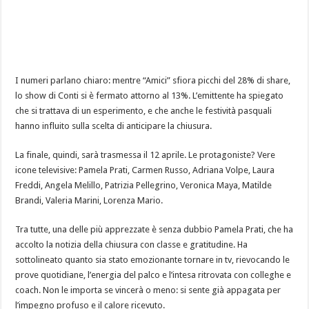
I numeri parlano chiaro: mentre “Amici” sfiora picchi del 28% di share,
lo show di Conti si è fermato attorno al 13%. L’emittente ha spiegato
che si trattava di un esperimento, e che anche le festività pasquali
hanno influito sulla scelta di anticipare la chiusura.
La finale, quindi, sarà trasmessa il 12 aprile. Le protagoniste? Vere
icone televisive: Pamela Prati, Carmen Russo, Adriana Volpe, Laura
Freddi, Angela Melillo, Patrizia Pellegrino, Veronica Maya, Matilde
Brandi, Valeria Marini, Lorenza Mario.
Tra tutte, una delle più apprezzate è senza dubbio Pamela Prati, che ha
accolto la notizia della chiusura con classe e gratitudine. Ha
sottolineato quanto sia stato emozionante tornare in tv, rievocando le
prove quotidiane, l’energia del palco e l’intesa ritrovata con colleghe e
coach. Non le importa se vincerà o meno: si sente già appagata per
l’impegno profuso e il calore ricevuto.