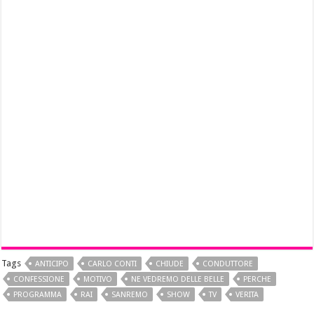
Tags
ANTICIPO
CARLO CONTI
CHIUDE
CONDUTTORE
CONFESSIONE
MOTIVO
NE VEDREMO DELLE BELLE
PERCHE
PROGRAMMA
RAI
SANREMO
SHOW
TV
VERITA