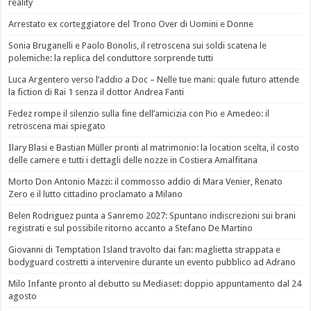
reality
Arrestato ex corteggiatore del Trono Over di Uomini e Donne
Sonia Bruganelli e Paolo Bonolis, il retroscena sui soldi scatena le
polemiche: la replica del conduttore sorprende tutti
Luca Argentero verso l’addio a Doc – Nelle tue mani: quale futuro attende
la fiction di Rai 1 senza il dottor Andrea Fanti
Fedez rompe il silenzio sulla fine dell’amicizia con Pio e Amedeo: il
retroscena mai spiegato
Ilary Blasi e Bastian Müller pronti al matrimonio: la location scelta, il costo
delle camere e tutti i dettagli delle nozze in Costiera Amalfitana
Morto Don Antonio Mazzi: il commosso addio di Mara Venier, Renato
Zero e il lutto cittadino proclamato a Milano
Belen Rodriguez punta a Sanremo 2027: Spuntano indiscrezioni sui brani
registrati e sul possibile ritorno accanto a Stefano De Martino
Giovanni di Temptation Island travolto dai fan: maglietta strappata e
bodyguard costretti a intervenire durante un evento pubblico ad Adrano
Milo Infante pronto al debutto su Mediaset: doppio appuntamento dal 24
agosto