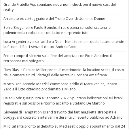
Grande Fratello Vip: spuntano nuovi nomi shock per il nuovo cast del
reality
Arrestato ex corteggiatore del Trono Over di Uomini e Donne
Sonia Bruganelli e Paolo Bonolis, il retroscena sui soldi scatena le
polemiche: la replica del conduttore sorprende tutti
Luca Argentero verso l’addio a Doc – Nelle tue mani: quale futuro attende
la fiction di Rai 1 senza il dottor Andrea Fanti
Fedez rompe il silenzio sulla fine dell’amicizia con Pio e Amedeo: il
retroscena mai spiegato
Ilary Blasi e Bastian Müller pronti al matrimonio: la location scelta, il costo
delle camere e tutti i dettagli delle nozze in Costiera Amalfitana
Morto Don Antonio Mazzi: il commosso addio di Mara Venier, Renato
Zero e il lutto cittadino proclamato a Milano
Belen Rodriguez punta a Sanremo 2027: Spuntano indiscrezioni sui brani
registrati e sul possibile ritorno accanto a Stefano De Martino
Giovanni di Temptation Island travolto dai fan: maglietta strappata e
bodyguard costretti a intervenire durante un evento pubblico ad Adrano
Milo Infante pronto al debutto su Mediaset: doppio appuntamento dal 24