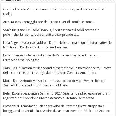
Grande Fratello Vip: spuntano nuovi nomi shock per il nuovo cast del
reality
Arrestato ex corteggiatore del Trono Over di Uomini e Donne
Sonia Bruganelli e Paolo Bonolis, il retroscena sui soldi scatena le
polemiche: la replica del conduttore sorprende tutti
Luca Argentero verso l’addio a Doc – Nelle tue mani: quale futuro attende
la fiction di Rai 1 senza il dottor Andrea Fanti
Fedez rompe il silenzio sulla fine dell’amicizia con Pio e Amedeo: il
retroscena mai spiegato
Ilary Blasi e Bastian Müller pronti al matrimonio: la location scelta, il costo
delle camere e tutti i dettagli delle nozze in Costiera Amalfitana
Morto Don Antonio Mazzi: il commosso addio di Mara Venier, Renato
Zero e il lutto cittadino proclamato a Milano
Belen Rodriguez punta a Sanremo 2027: Spuntano indiscrezioni sui brani
registrati e sul possibile ritorno accanto a Stefano De Martino
Giovanni di Temptation Island travolto dai fan: maglietta strappata e
bodyguard costretti a intervenire durante un evento pubblico ad Adrano