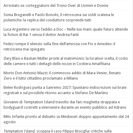
Arrestato ex corteggiatore del Trono Over di Uomini e Donne
Sonia Bruganelli e Paolo Bonolis, il retroscena sui soldi scatena le
polemiche: la replica del conduttore sorprende tutti
Luca Argentero verso l’addio a Doc – Nelle tue mani: quale futuro attende
la fiction di Rai 1 senza il dottor Andrea Fanti
Fedez rompe il silenzio sulla fine dell’amicizia con Pio e Amedeo: il
retroscena mai spiegato
Ilary Blasi e Bastian Müller pronti al matrimonio: la location scelta, il costo
delle camere e tutti i dettagli delle nozze in Costiera Amalfitana
Morto Don Antonio Mazzi: il commosso addio di Mara Venier, Renato
Zero e il lutto cittadino proclamato a Milano
Belen Rodriguez punta a Sanremo 2027: Spuntano indiscrezioni sui brani
registrati e sul possibile ritorno accanto a Stefano De Martino
Giovanni di Temptation Island travolto dai fan: maglietta strappata e
bodyguard costretti a intervenire durante un evento pubblico ad Adrano
Milo Infante pronto al debutto su Mediaset: doppio appuntamento dal 24
agosto
Temptation Island, scoppia il caso Filippo Bisciglia: critiche sulla