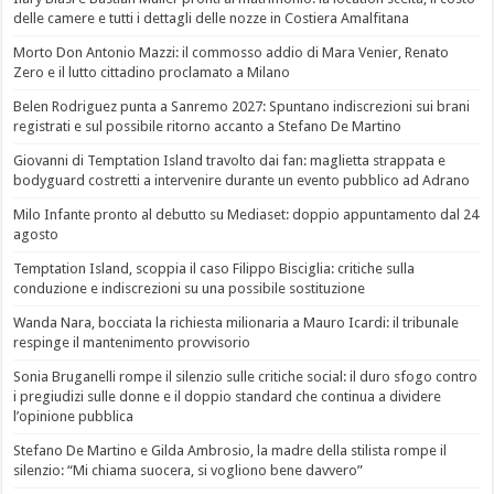
delle camere e tutti i dettagli delle nozze in Costiera Amalfitana
Morto Don Antonio Mazzi: il commosso addio di Mara Venier, Renato
Zero e il lutto cittadino proclamato a Milano
Belen Rodriguez punta a Sanremo 2027: Spuntano indiscrezioni sui brani
registrati e sul possibile ritorno accanto a Stefano De Martino
Giovanni di Temptation Island travolto dai fan: maglietta strappata e
bodyguard costretti a intervenire durante un evento pubblico ad Adrano
Milo Infante pronto al debutto su Mediaset: doppio appuntamento dal 24
agosto
Temptation Island, scoppia il caso Filippo Bisciglia: critiche sulla
conduzione e indiscrezioni su una possibile sostituzione
Wanda Nara, bocciata la richiesta milionaria a Mauro Icardi: il tribunale
respinge il mantenimento provvisorio
Sonia Bruganelli rompe il silenzio sulle critiche social: il duro sfogo contro
i pregiudizi sulle donne e il doppio standard che continua a dividere
l’opinione pubblica
Stefano De Martino e Gilda Ambrosio, la madre della stilista rompe il
silenzio: “Mi chiama suocera, si vogliono bene davvero”