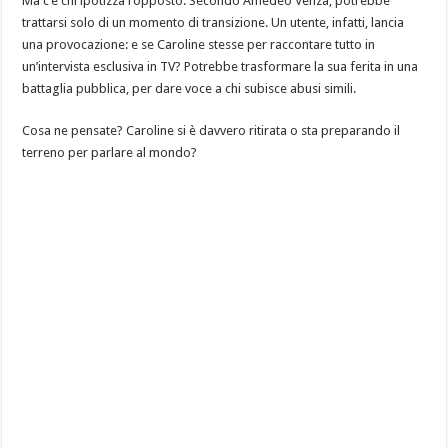
Ma c’è chi ipotizza l’opposto. Secondo Amedeo Venza, potrebbe
trattarsi solo di un momento di transizione. Un utente, infatti, lancia
una provocazione: e se Caroline stesse per raccontare tutto in
un’intervista esclusiva in TV? Potrebbe trasformare la sua ferita in una
battaglia pubblica, per dare voce a chi subisce abusi simili.
Cosa ne pensate? Caroline si è davvero ritirata o sta preparando il
terreno per parlare al mondo?