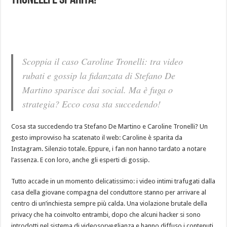
Tronelli è sparita!
Scoppia il caso Caroline Tronelli: tra video
rubati e gossip la fidanzata di Stefano De
Martino sparisce dai social. Ma è fuga o
strategia? Ecco cosa sta succedendo!
Cosa sta succedendo tra Stefano De Martino e Caroline Tronelli? Un
gesto improvviso ha scatenato il web: Caroline è sparita da
Instagram. Silenzio totale. Eppure, i fan non hanno tardato a notare
l’assenza. E con loro, anche gli esperti di gossip.
Tutto accade in un momento delicatissimo: i video intimi trafugati dalla
casa della giovane compagna del conduttore stanno per arrivare al
centro di un’inchiesta sempre più calda. Una violazione brutale della
privacy che ha coinvolto entrambi, dopo che alcuni hacker si sono
introdotti nel sistema di videosorveglianza e hanno diffuso i contenuti