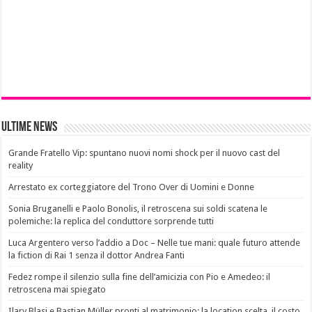
Ultime News
Grande Fratello Vip: spuntano nuovi nomi shock per il nuovo cast del
reality
Arrestato ex corteggiatore del Trono Over di Uomini e Donne
Sonia Bruganelli e Paolo Bonolis, il retroscena sui soldi scatena le
polemiche: la replica del conduttore sorprende tutti
Luca Argentero verso l’addio a Doc – Nelle tue mani: quale futuro attende
la fiction di Rai 1 senza il dottor Andrea Fanti
Fedez rompe il silenzio sulla fine dell’amicizia con Pio e Amedeo: il
retroscena mai spiegato
Ilary Blasi e Bastian Müller pronti al matrimonio: la location scelta, il costo