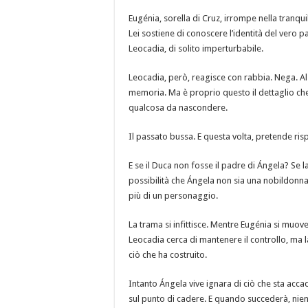
Eugénia, sorella di Cruz, irrompe nella tranquil
Lei sostiene di conoscere l’identità del vero 
Leocadia, di solito imperturbabile.
Leocadia, però, reagisce con rabbia. Nega. Al
memoria. Ma è proprio questo il dettaglio che 
qualcosa da nascondere.
Il passato bussa. E questa volta, pretende ris
E se il Duca non fosse il padre di Ángela? Se 
possibilità che Ángela non sia una nobildonna ca
più di un personaggio.
La trama si infittisce. Mentre Eugénia si muov
Leocadia cerca di mantenere il controllo, ma l
ciò che ha costruito.
Intanto Ángela vive ignara di ciò che sta acc
sul punto di cadere. E quando succederà, nie