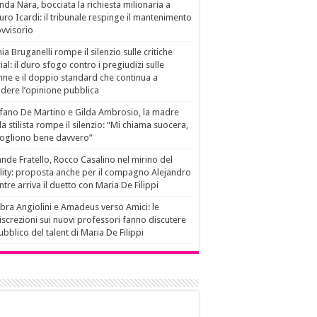
da Nara, bocciata la richiesta milionaria a
ro Icardi: il tribunale respinge il mantenimento
vvisorio
ia Bruganelli rompe il silenzio sulle critiche
ial: il duro sfogo contro i pregiudizi sulle
ne e il doppio standard che continua a
idere l’opinione pubblica
fano De Martino e Gilda Ambrosio, la madre
la stilista rompe il silenzio: “Mi chiama suocera,
vogliono bene davvero”
nde Fratello, Rocco Casalino nel mirino del
lity: proposta anche per il compagno Alejandro
tre arriva il duetto con Maria De Filippi
ra Angiolini e Amadeus verso Amici: le
iscrezioni sui nuovi professori fanno discutere
pubblico del talent di Maria De Filippi