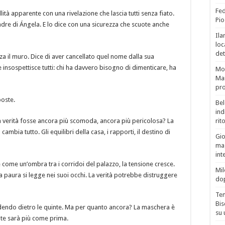
Fed
lità apparente con una rivelazione che lascia tutti senza fiato.
Pio
padre di Ángela. E lo dice con una sicurezza che scuote anche
Ila
loc
det
za il muro. Dice di aver cancellato quel nome dalla sua
insospettisce tutti: chi ha davvero bisogno di dimenticare, ha
Mor
Mar
pro
poste.
Bel
ind
la verità fosse ancora più scomoda, ancora più pericolosa? La
rit
mbia tutto. Gli equilibri della casa, i rapporti, il destino di
Gio
mag
int
e come un’ombra tra i corridoi del palazzo, la tensione cresce.
Mil
a paura si legge nei suoi occhi. La verità potrebbe distruggere
do
Tem
Bis
adendo dietro le quinte. Ma per quanto ancora? La maschera è
su 
nte sarà più come prima.