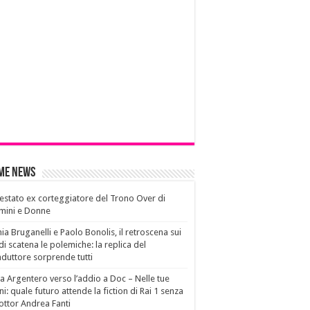
ime News
estato ex corteggiatore del Trono Over di
mini e Donne
ia Bruganelli e Paolo Bonolis, il retroscena sui
di scatena le polemiche: la replica del
duttore sorprende tutti
a Argentero verso l’addio a Doc – Nelle tue
i: quale futuro attende la fiction di Rai 1 senza
dottor Andrea Fanti