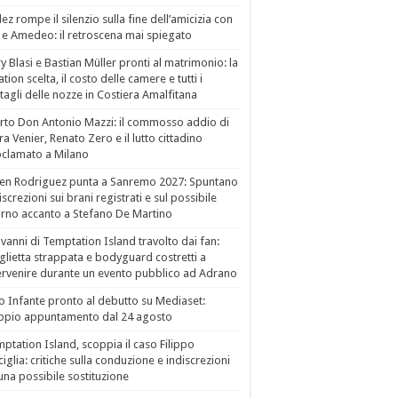
ez rompe il silenzio sulla fine dell’amicizia con
 e Amedeo: il retroscena mai spiegato
ry Blasi e Bastian Müller pronti al matrimonio: la
ation scelta, il costo delle camere e tutti i
tagli delle nozze in Costiera Amalfitana
to Don Antonio Mazzi: il commosso addio di
a Venier, Renato Zero e il lutto cittadino
clamato a Milano
en Rodriguez punta a Sanremo 2027: Spuntano
iscrezioni sui brani registrati e sul possibile
orno accanto a Stefano De Martino
vanni di Temptation Island travolto dai fan:
lietta strappata e bodyguard costretti a
ervenire durante un evento pubblico ad Adrano
o Infante pronto al debutto su Mediaset:
ppio appuntamento dal 24 agosto
ptation Island, scoppia il caso Filippo
ciglia: critiche sulla conduzione e indiscrezioni
una possibile sostituzione