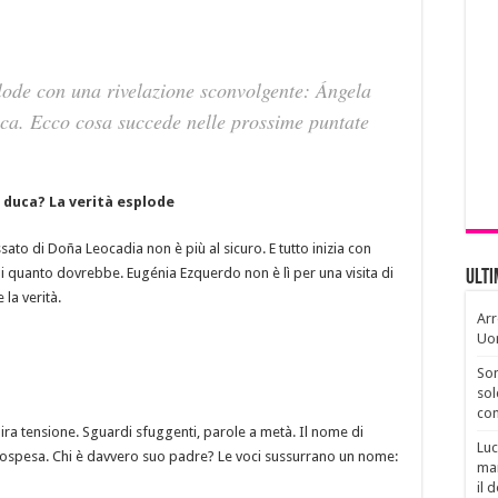
lode con una rivelazione sconvolgente: Ángela
uca. Ecco cosa succede nelle prossime puntate
l duca? La verità esplode
sato di Doña Leocadia non è più al sicuro. E tutto inizia con
i quanto dovrebbe. Eugénia Ezquerdo non è lì per una visita di
Ult
 la verità.
Arr
Uo
Son
sol
con
ira tensione. Sguardi sfuggenti, parole a metà. Il nome di
Luc
ospesa. Chi è davvero suo padre? Le voci sussurrano un nome:
man
il 