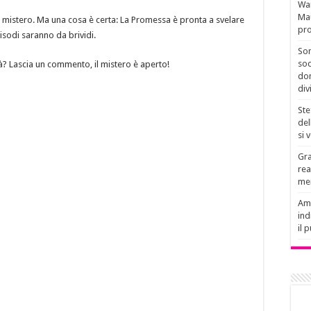
Wan
Mau
un mistero. Ma una cosa è certa: La Promessa è pronta a svelare
pro
isodi saranno da brividi.
Son
soc
tà? Lascia un commento, il mistero è aperto!
don
div
Ste
del
si 
Gra
rea
men
Amb
ind
il 