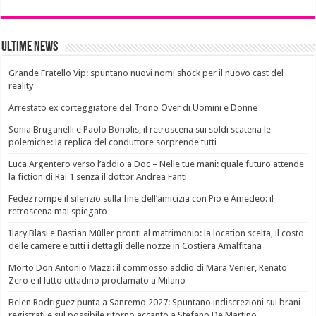
Ultime News
Grande Fratello Vip: spuntano nuovi nomi shock per il nuovo cast del
reality
Arrestato ex corteggiatore del Trono Over di Uomini e Donne
Sonia Bruganelli e Paolo Bonolis, il retroscena sui soldi scatena le
polemiche: la replica del conduttore sorprende tutti
Luca Argentero verso l’addio a Doc – Nelle tue mani: quale futuro attende
la fiction di Rai 1 senza il dottor Andrea Fanti
Fedez rompe il silenzio sulla fine dell’amicizia con Pio e Amedeo: il
retroscena mai spiegato
Ilary Blasi e Bastian Müller pronti al matrimonio: la location scelta, il costo
delle camere e tutti i dettagli delle nozze in Costiera Amalfitana
Morto Don Antonio Mazzi: il commosso addio di Mara Venier, Renato
Zero e il lutto cittadino proclamato a Milano
Belen Rodriguez punta a Sanremo 2027: Spuntano indiscrezioni sui brani
registrati e sul possibile ritorno accanto a Stefano De Martino