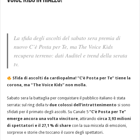
Voice Kids in rialzo!
La sfida degli ascolti del sabato sera premia di
nuovo C’è Posta per Te, ma The Voice Kids
recupera terreno: dati Auditel e trend della serata
tv.
Sfida di ascolti da cardiopalma! “C’è Posta per Te” tiene la
corona, ma “The Voice Kids” non molla.
Sabato sera la battaglia per conquistare il pubblico italiano è stata
serrata: sul ring della tv
due colossi dell’intrattenimento
si sono
sfidati per il primato degli ascolti. Su Canale 5
“C’è Posta per Te”
emerge ancora una volta vincitore
, attirando
circa 3,93 milioni
di spettatori e il 27,1 % di share
con la sua miscela di emozioni,
sorprese e storie che toccano il cuore degli spettatori.