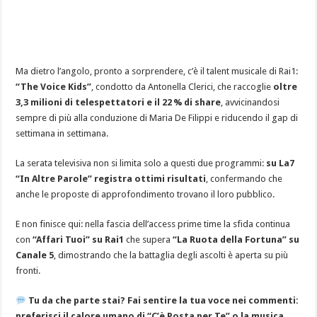
Ma dietro l’angolo, pronto a sorprendere, c’è il talent musicale di Rai1:
“The Voice Kids”
, condotto da Antonella Clerici, che raccoglie
oltre
3,3 milioni di telespettatori e il 22 % di share
, avvicinandosi
sempre di più alla conduzione di Maria De Filippi e riducendo il gap di
settimana in settimana.
La serata televisiva non si limita solo a questi due programmi:
su La7
“In Altre Parole” registra ottimi risultati
, confermando che
anche le proposte di approfondimento trovano il loro pubblico.
E non finisce qui: nella fascia dell’access prime time la sfida continua
con
“Affari Tuoi” su Rai1
che supera
“La Ruota della Fortuna” su
Canale 5
, dimostrando che la battaglia degli ascolti è aperta su più
fronti.
Tu da che parte stai? Fai sentire la tua voce nei commenti:
preferisci il calore umano di “C’è Posta per Te” o la musica