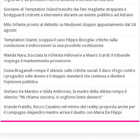
Giovanni di Temptation Island travolto dai fan: maglietta strappata e
bodyguard costretti a intervenire durante un evento pubblico ad Adrano
Milo Infante pronto al debutto su Mediaset: doppio appuntamento dal 24
agosto
Temptation Island, scoppia il caso Filippo Bisciglia: critiche sulla
conduzione e indiscrezioni su una possibile sostituzione
Wanda Nara, bocciata la richiesta milionaria a Mauro Icardi: il tribunale
respinge il mantenimento provvisorio
Sonia Bruganelli rompe il silenzio sulle critiche social: il duro sfogo contro
i pregiudizi sulle donne e il doppio standard che continua a dividere
l’opinione pubblica
Stefano De Martino e Gilda Ambrosio, la madre della stilista rompe il
silenzio: “Mi chiama suocera, si vogliono bene davvero”
Grande Fratello, Rocco Casalino nel mirino del reality: proposta anche per
il compagno Alejandro mentre arriva il duetto con Maria De Filippi