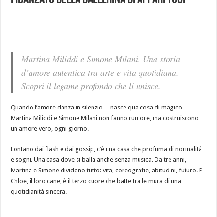
fidanzato della ballerina di Affari Tuoi
Martina Miliddi e Simone Milani. Una storia
d’amore autentica tra arte e vita quotidiana.
Scopri il legame profondo che li unisce.
Quando l’amore danza in silenzio… nasce qualcosa di magico.
Martina Miliddi e Simone Milani non fanno rumore, ma costruiscono
un amore vero, ogni giorno.
Lontano dai flash e dai gossip, c’è una casa che profuma di normalità
e sogni. Una casa dove si balla anche senza musica. Da tre anni,
Martina e Simone dividono tutto: vita, coreografie, abitudini, futuro. E
Chloe, il loro cane, è il terzo cuore che batte tra le mura di una
quotidianità sincera.