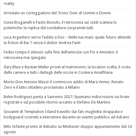
reality
Arrestato ex corteggiatore del Trono Over di Uomini e Donne
Sonia Bruganelli e Paolo Bonolis, il retroscena sui soldi scatena le
polemiche: la replica del conduttore sorprende tutti
Luca Argentero verso l’addio a Doc – Nelle tue mani: quale futuro attende
la fiction di Rai 1 senza il dottor Andrea Fanti
Fedez rompe il silenzio sulla fine dell’amicizia con Pio e Amedeo: il
retroscena mai spiegato
Ilary Blasi e Bastian Müller pronti al matrimonio: la location scelta, il costo
delle camere e tutti i dettagli delle nozze in Costiera Amalfitana
Morto Don Antonio Mazzi: il commosso addio di Mara Venier, Renato
Zero e il lutto cittadino proclamato a Milano
Belen Rodriguez punta a Sanremo 2027: Spuntano indiscrezioni sui brani
registrati e sul possibile ritorno accanto a Stefano De Martino
Giovanni di Temptation Island travolto dai fan: maglietta strappata e
bodyguard costretti a intervenire durante un evento pubblico ad Adrano
Milo Infante pronto al debutto su Mediaset: doppio appuntamento dal 24
agosto