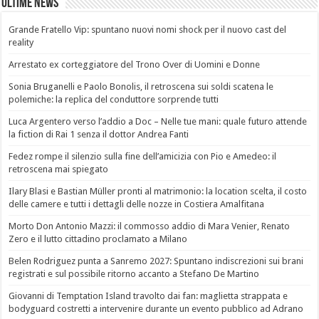
Ultime News
Grande Fratello Vip: spuntano nuovi nomi shock per il nuovo cast del
reality
Arrestato ex corteggiatore del Trono Over di Uomini e Donne
Sonia Bruganelli e Paolo Bonolis, il retroscena sui soldi scatena le
polemiche: la replica del conduttore sorprende tutti
Luca Argentero verso l’addio a Doc – Nelle tue mani: quale futuro attende
la fiction di Rai 1 senza il dottor Andrea Fanti
Fedez rompe il silenzio sulla fine dell’amicizia con Pio e Amedeo: il
retroscena mai spiegato
Ilary Blasi e Bastian Müller pronti al matrimonio: la location scelta, il costo
delle camere e tutti i dettagli delle nozze in Costiera Amalfitana
Morto Don Antonio Mazzi: il commosso addio di Mara Venier, Renato
Zero e il lutto cittadino proclamato a Milano
Belen Rodriguez punta a Sanremo 2027: Spuntano indiscrezioni sui brani
registrati e sul possibile ritorno accanto a Stefano De Martino
Giovanni di Temptation Island travolto dai fan: maglietta strappata e
bodyguard costretti a intervenire durante un evento pubblico ad Adrano