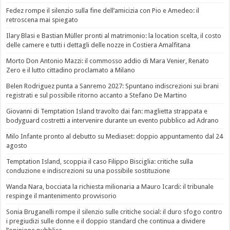
Fedez rompe il silenzio sulla fine dell’amicizia con Pio e Amedeo: il
retroscena mai spiegato
Ilary Blasi e Bastian Müller pronti al matrimonio: la location scelta, il costo
delle camere e tutti i dettagli delle nozze in Costiera Amalfitana
Morto Don Antonio Mazzi: il commosso addio di Mara Venier, Renato
Zero e il lutto cittadino proclamato a Milano
Belen Rodriguez punta a Sanremo 2027: Spuntano indiscrezioni sui brani
registrati e sul possibile ritorno accanto a Stefano De Martino
Giovanni di Temptation Island travolto dai fan: maglietta strappata e
bodyguard costretti a intervenire durante un evento pubblico ad Adrano
Milo Infante pronto al debutto su Mediaset: doppio appuntamento dal 24
agosto
Temptation Island, scoppia il caso Filippo Bisciglia: critiche sulla
conduzione e indiscrezioni su una possibile sostituzione
Wanda Nara, bocciata la richiesta milionaria a Mauro Icardi: il tribunale
respinge il mantenimento provvisorio
Sonia Bruganelli rompe il silenzio sulle critiche social: il duro sfogo contro
i pregiudizi sulle donne e il doppio standard che continua a dividere