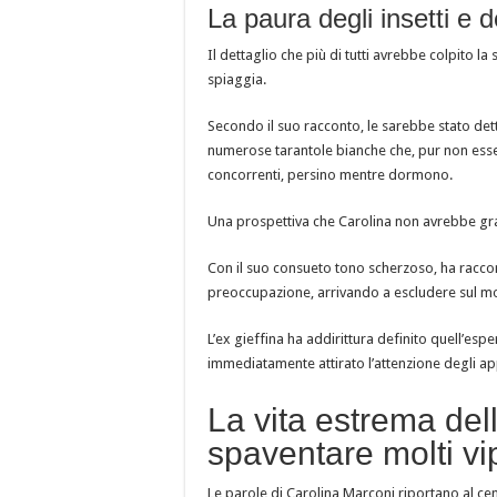
La paura degli insetti e d
Il dettaglio che più di tutti avrebbe colpito la
spiaggia.
Secondo il suo racconto, le sarebbe stato dett
numerose tarantole bianche che, pur non esse
concorrenti, persino mentre dormono.
Una prospettiva che Carolina non avrebbe gra
Con il suo consueto tono scherzoso, ha racc
preoccupazione, arrivando a escludere sul mo
L’ex gieffina ha addirittura definito quell’es
immediatamente attirato l’attenzione degli app
La vita estrema dell
spaventare molti vi
Le parole di Carolina Marconi riportano al 