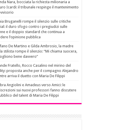
da Nara, bocciata la richiesta milionaria a
ro Icardi: il tribunale respinge il mantenimento
vvisorio
ia Bruganelli rompe il silenzio sulle critiche
ial: il duro sfogo contro i pregiudizi sulle
ne e il doppio standard che continua a
idere l’opinione pubblica
fano De Martino e Gilda Ambrosio, la madre
la stilista rompe il silenzio: “Mi chiama suocera,
vogliono bene davvero”
nde Fratello, Rocco Casalino nel mirino del
lity: proposta anche per il compagno Alejandro
tre arriva il duetto con Maria De Filippi
ra Angiolini e Amadeus verso Amici: le
iscrezioni sui nuovi professori fanno discutere
pubblico del talent di Maria De Filippi