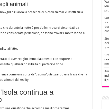
Wan
egli animali
Mau
pro
 showgirl riguarda la presenza di piccoli animali e insetti sulla
Son
soc
don
o che durante la notte è possibile ritrovarsi circondati da
div
ndo considerate pericolose, possono trovarsi molto vicino ai
Ste
del
si 
dito affatto.
Gra
ontato di aver reagito immediatamente con stupore e
rea
men
mento qualsiasi possibilità di partecipazione.
Amb
perienza come una sorta di “trauma”, utilizzando una frase che ha
ind
assionati del reality.
il 
’Isola continua a
p
centro una questione che accompagna il programma