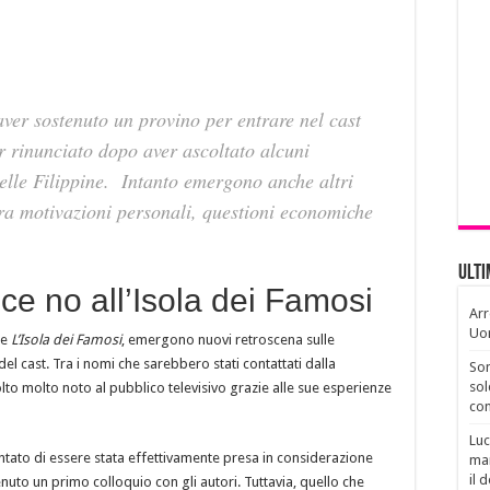
ver sostenuto un provino per entrare nel cast
r rinunciato dopo aver ascoltato alcuni
 nelle Filippine. Intanto emergono anche altri
y, tra motivazioni personali, questioni economiche
Ult
ce no all’Isola dei Famosi
Arr
Uo
de
L’Isola dei Famosi
, emergono nuovi retroscena sulle
el cast. Tra i nomi che sarebbero stati contattati dalla
Son
sol
to molto noto al pubblico televisivo grazie alle sue esperienze
con
Luc
ntato di essere stata effettivamente presa in considerazione
man
il 
uto un primo colloquio con gli autori. Tuttavia, quello che