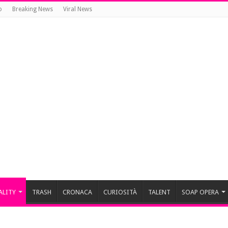
o
Breaking News
Viral News
ALITY
TRASH
CRONACA
CURIOSITÀ
TALENT
SOAP OPERA