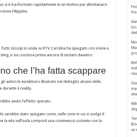
vo si è trasformato rapidamente in un motivo per allontanarsi
Fed
ersione Filippine.
Pio
Ila
loc
det
Mor
Mar
 Tutto Gossip
in onda su RTV, Carolina ha spiegato con ironia e
pro
sting si sia conclusa prima ancora di iniziare davvero.
Bel
ino che l’ha fatta scappare
ind
rit
li autori le avrebbero illustrato nel dettaglio alcune delle
Gio
durante il reality.
mag
int
ebbe avuto l’effetto sperato.
Mil
do
le sarebbe stato spiegato come, nelle zone in cui si svolge il
Tem
 la vita sull’isola comporti una convivenza costante con la
Bis
su 