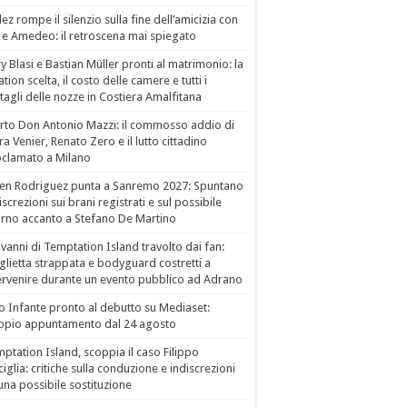
ez rompe il silenzio sulla fine dell’amicizia con
 e Amedeo: il retroscena mai spiegato
ry Blasi e Bastian Müller pronti al matrimonio: la
ation scelta, il costo delle camere e tutti i
tagli delle nozze in Costiera Amalfitana
to Don Antonio Mazzi: il commosso addio di
a Venier, Renato Zero e il lutto cittadino
clamato a Milano
en Rodriguez punta a Sanremo 2027: Spuntano
iscrezioni sui brani registrati e sul possibile
orno accanto a Stefano De Martino
vanni di Temptation Island travolto dai fan:
lietta strappata e bodyguard costretti a
ervenire durante un evento pubblico ad Adrano
o Infante pronto al debutto su Mediaset:
ppio appuntamento dal 24 agosto
ptation Island, scoppia il caso Filippo
ciglia: critiche sulla conduzione e indiscrezioni
una possibile sostituzione