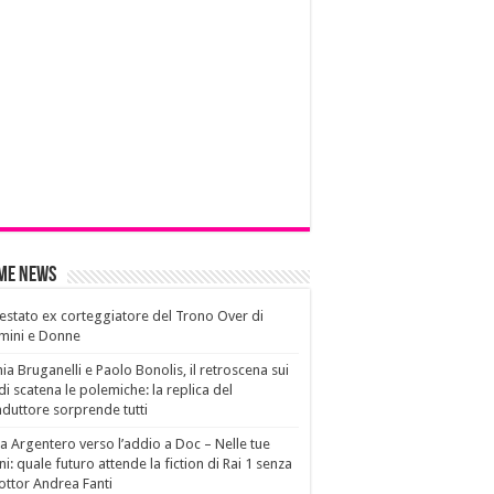
ime News
estato ex corteggiatore del Trono Over di
mini e Donne
ia Bruganelli e Paolo Bonolis, il retroscena sui
di scatena le polemiche: la replica del
duttore sorprende tutti
a Argentero verso l’addio a Doc – Nelle tue
i: quale futuro attende la fiction di Rai 1 senza
dottor Andrea Fanti