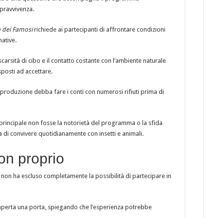
opravvivenza.
a dei Famosi
richiede ai partecipanti di affrontare condizioni
ative.
scarsità di cibo e il contatto costante con l’ambiente naturale
posti ad accettare.
produzione debba fare i conti con numerosi rifiuti prima di
principale non fosse la notorietà del programma o la sfida
va di convivere quotidianamente con insetti e animali.
on proprio
ni non ha escluso completamente la possibilità di partecipare in
to aperta una porta, spiegando che l’esperienza potrebbe