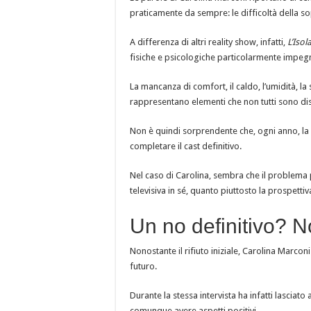
praticamente da sempre: le difficoltà della s
A differenza di altri reality show, infatti,
L’Isol
fisiche e psicologiche particolarmente impegn
La mancanza di comfort, il caldo, l’umidità, la 
rappresentano elementi che non tutti sono dis
Non è quindi sorprendente che, ogni anno, la 
completare il cast definitivo.
Nel caso di Carolina, sembra che il problema 
televisiva in sé, quanto piuttosto la prospetti
Un no definitivo? N
Nonostante il rifiuto iniziale, Carolina Marco
futuro.
Durante la stessa intervista ha infatti lascia
comunque avere aspetti positivi.