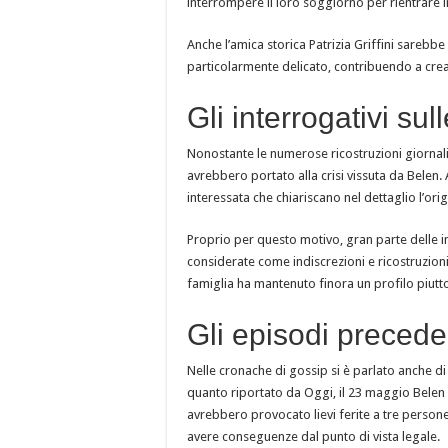
interrompere il loro soggiorno per rientrare in I
Anche l’amica storica Patrizia Griffini sareb
particolarmente delicato, contribuendo a crea
Gli interrogativi su
Nonostante le numerose ricostruzioni giornalis
avrebbero portato alla crisi vissuta da Belen. 
interessata che chiariscano nel dettaglio l’ori
Proprio per questo motivo, gran parte delle i
considerate come indiscrezioni e ricostruzioni 
famiglia ha mantenuto finora un profilo piutto
Gli episodi precede
Nelle cronache di gossip si è parlato anche di
quanto riportato da Oggi, il 23 maggio Belen s
avrebbero provocato lievi ferite a tre person
avere conseguenze dal punto di vista legale.