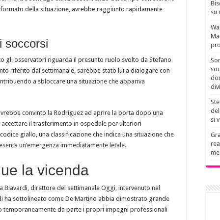
Bis
 informato della situazione, avrebbe raggiunto rapidamente
su 
Wan
Mau
i soccorsi
pro
 gli osservatori riguarda il presunto ruolo svolto da Stefano
Son
soc
o riferito dal settimanale, sarebbe stato lui a dialogare con
don
contribuendo a sbloccare una situazione che appariva
div
Ste
del
 avrebbe convinto la Rodriguez ad aprire la porta dopo una
si 
 accettare il trasferimento in ospedale per ulteriori
codice giallo, una classificazione che indica una situazione che
Gra
rea
resenta un’emergenza immediatamente letale.
men
gue la vicenda
Biavardi, direttore del settimanale Oggi, intervenuto nel
di ha sottolineato come De Martino abbia dimostrato grande
ndo temporaneamente da parte i propri impegni professionali