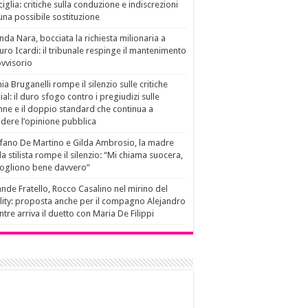
ciglia: critiche sulla conduzione e indiscrezioni
una possibile sostituzione
da Nara, bocciata la richiesta milionaria a
ro Icardi: il tribunale respinge il mantenimento
vvisorio
ia Bruganelli rompe il silenzio sulle critiche
ial: il duro sfogo contro i pregiudizi sulle
ne e il doppio standard che continua a
idere l’opinione pubblica
fano De Martino e Gilda Ambrosio, la madre
la stilista rompe il silenzio: “Mi chiama suocera,
vogliono bene davvero”
nde Fratello, Rocco Casalino nel mirino del
lity: proposta anche per il compagno Alejandro
tre arriva il duetto con Maria De Filippi