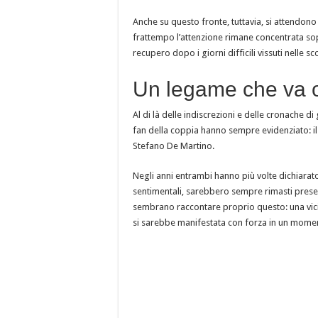
Anche su questo fronte, tuttavia, si attendono e
frattempo l’attenzione rimane concentrata sopr
recupero dopo i giorni difficili vissuti nelle s
Un legame che va ol
Al di là delle indiscrezioni e delle cronache di
fan della coppia hanno sempre evidenziato: i
Stefano De Martino.
Negli anni entrambi hanno più volte dichiara
sentimentali, sarebbero sempre rimasti present
sembrano raccontare proprio questo: una vici
si sarebbe manifestata con forza in un moment