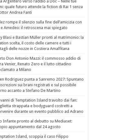
a Argentero verso l’addio a Doc – Nelle tue
i: quale futuro attende la fiction di Rai 1 senza
dottor Andrea Fanti
ez rompe il silenzio sulla fine dell’amicizia con
 e Amedeo: il retroscena mai spiegato
ry Blasi e Bastian Müller pronti al matrimonio: la
ation scelta, il costo delle camere e tutti i
tagli delle nozze in Costiera Amalfitana
to Don Antonio Mazzi: il commosso addio di
a Venier, Renato Zero e il lutto cittadino
clamato a Milano
en Rodriguez punta a Sanremo 2027: Spuntano
iscrezioni sui brani registrati e sul possibile
orno accanto a Stefano De Martino
vanni di Temptation Island travolto dai fan:
lietta strappata e bodyguard costretti a
ervenire durante un evento pubblico ad Adrano
o Infante pronto al debutto su Mediaset:
ppio appuntamento dal 24 agosto
ptation Island, scoppia il caso Filippo