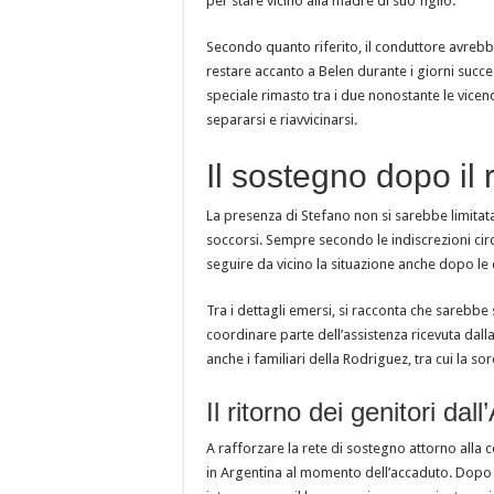
per stare vicino alla madre di suo figlio.
Secondo quanto riferito, il conduttore avrebbe
restare accanto a Belen durante i giorni succe
speciale rimasto tra i due nonostante le vicend
separarsi e riavvicinarsi.
Il sostegno dopo il 
La presenza di Stefano non si sarebbe limitat
soccorsi. Sempre secondo le indiscrezioni circ
seguire da vicino la situazione anche dopo le 
Tra i dettagli emersi, si racconta che sarebbe 
coordinare parte dell’assistenza ricevuta dalla
anche i familiari della Rodriguez, tra cui la sore
Il ritorno dei genitori dal
A rafforzare la rete di sostegno attorno alla c
in Argentina al momento dell’accaduto. Dopo