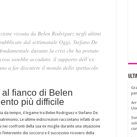
uazione vissuta da Belen Rodriguez negli ultimi
 pubblicate dal settimanale Oggi, Stefano De
fondamentale durante la crisi che ha portato
 cosa sarebbe accaduto, il supporto dell’ex
ano a far discutere il mondo dello spettacolo
Ult
Gra
al fianco di Belen
per
to più difficile
Arr
Uo
ata da tempo, il legame tra Belen Rodriguez e Stefano De
Son
trimonio. Le ultime indiscrezioni raccontano infatti di un
sol
 nei confronti della sua ex moglie durante una situazione
con
l’intervento dei soccorsi e il successivo ricovero della