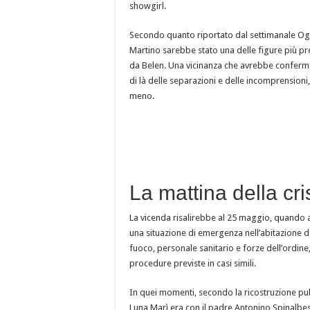
showgirl.
Secondo quanto riportato dal settimanale Oggi
Martino sarebbe stato una delle figure più pre
da Belen. Una vicinanza che avrebbe conferma
di là delle separazioni e delle incomprensioni,
meno.
La mattina della cri
La vicenda risalirebbe al 25 maggio, quando a
una situazione di emergenza nell’abitazione de
fuoco, personale sanitario e forze dell’ordin
procedure previste in casi simili.
In quei momenti, secondo la ricostruzione pubb
Luna Marì era con il padre Antonino Spinalb