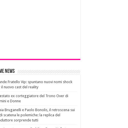
ime News
nde Fratello Vip: spuntano nuovi nomi shock
 il nuovo cast del reality
estato ex corteggiatore del Trono Over di
mini e Donne
ia Bruganelli e Paolo Bonolis, il retroscena sui
di scatena le polemiche: la replica del
duttore sorprende tutti