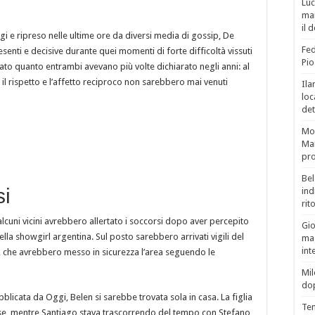
Luc
man
il 
 e ripreso nelle ultime ore da diversi media di gossip, De
Fed
senti e decisive durante quei momenti di forte difficoltà vissuti
Pio
to quanto entrambi avevano più volte dichiarato negli anni: al
 il rispetto e l’affetto reciproco non sarebbero mai venuti
Ila
loc
det
Mor
Mar
pro
Bel
si
ind
rit
lcuni vicini avrebbero allertato i soccorsi dopo aver percepito
Gio
lla showgirl argentina. Sul posto sarebbero arrivati vigili del
mag
int
e, che avrebbero messo in sicurezza l’area seguendo le
Mil
do
licata da Oggi, Belen si sarebbe trovata sola in casa. La figlia
Tem
ese, mentre Santiago stava trascorrendo del tempo con Stefano