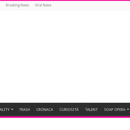
Breaking News
Viral News
ALITY
TRASH
CRONACA
CURIOSITÀ
TALENT
SOAP OPERA