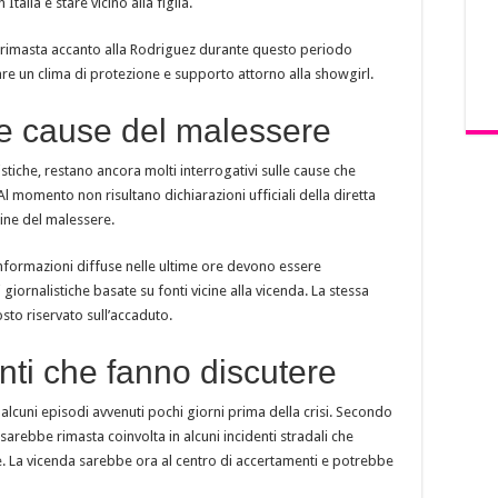
talia e stare vicino alla figlia.
be rimasta accanto alla Rodriguez durante questo periodo
re un clima di protezione e supporto attorno alla showgirl.
lle cause del malessere
tiche, restano ancora molti interrogativi sulle cause che
Al momento non risultano dichiarazioni ufficiali della diretta
gine del malessere.
nformazioni diffuse nelle ultime ore devono essere
giornalistiche basate su fonti vicine alla vicenda. La stessa
sto riservato sull’accaduto.
nti che fanno discutere
 alcuni episodi avvenuti pochi giorni prima della crisi. Secondo
arebbe rimasta coinvolta in alcuni incidenti stradali che
e. La vicenda sarebbe ora al centro di accertamenti e potrebbe