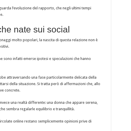
guarda l’evoluzione del rapporto, che negli ultimi tempi
e.
che nate sui social
aggi molto popolari, la nascita di questa relazione non è
itivi.
ine sono infatti emerse ipotesi e speculazioni che hanno
bbe attraversando una fase particolarmente delicata della
rsi della situazione. Si tratta però di affermazioni che, allo
ove concrete.
nvece una realtà differente: una donna che appare serena,
he sembra regalarle equilibrio e tranquillità.
ircolate online restano semplicemente opinioni prive di