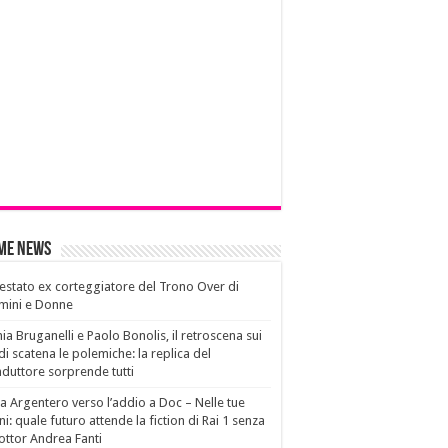
ime News
estato ex corteggiatore del Trono Over di
mini e Donne
ia Bruganelli e Paolo Bonolis, il retroscena sui
di scatena le polemiche: la replica del
duttore sorprende tutti
a Argentero verso l’addio a Doc – Nelle tue
i: quale futuro attende la fiction di Rai 1 senza
dottor Andrea Fanti