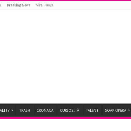
o
Breaking News
Viral News
ALITY
TRASH
CRONACA
CURIOSITÀ
TALENT
SOAP OPERA