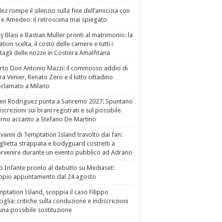
ez rompe il silenzio sulla fine dell’amicizia con
 e Amedeo: il retroscena mai spiegato
ry Blasi e Bastian Müller pronti al matrimonio: la
ation scelta, il costo delle camere e tutti i
tagli delle nozze in Costiera Amalfitana
to Don Antonio Mazzi: il commosso addio di
a Venier, Renato Zero e il lutto cittadino
clamato a Milano
en Rodriguez punta a Sanremo 2027: Spuntano
iscrezioni sui brani registrati e sul possibile
orno accanto a Stefano De Martino
vanni di Temptation Island travolto dai fan:
lietta strappata e bodyguard costretti a
ervenire durante un evento pubblico ad Adrano
o Infante pronto al debutto su Mediaset:
ppio appuntamento dal 24 agosto
ptation Island, scoppia il caso Filippo
ciglia: critiche sulla conduzione e indiscrezioni
una possibile sostituzione