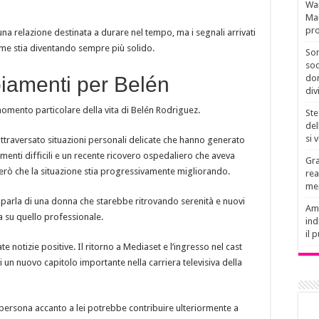
Wan
Mau
pro
na relazione destinata a durare nel tempo, ma i segnali arrivati
ame stia diventando sempre più solido.
Son
soc
iamenti per Belén
don
div
omento particolare della vita di Belén Rodriguez.
Ste
del
si 
attraversato situazioni personali delicate che hanno generato
nti difficili e un recente ricovero ospedaliero che aveva
Gra
erò che la situazione stia progressivamente migliorando.
rea
men
l parla di una donna che starebbe ritrovando serenità e nuovi
Amb
ia su quello professionale.
ind
il 
e notizie positive. Il ritorno a Mediaset e l’ingresso nel cast
i un nuovo capitolo importante nella carriera televisiva della
persona accanto a lei potrebbe contribuire ulteriormente a