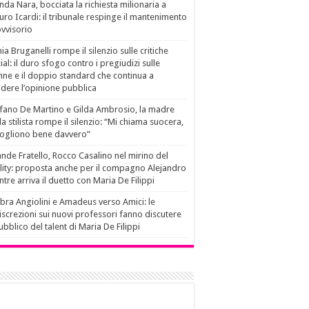
da Nara, bocciata la richiesta milionaria a
ro Icardi: il tribunale respinge il mantenimento
vvisorio
ia Bruganelli rompe il silenzio sulle critiche
ial: il duro sfogo contro i pregiudizi sulle
ne e il doppio standard che continua a
idere l’opinione pubblica
fano De Martino e Gilda Ambrosio, la madre
la stilista rompe il silenzio: “Mi chiama suocera,
vogliono bene davvero”
nde Fratello, Rocco Casalino nel mirino del
lity: proposta anche per il compagno Alejandro
tre arriva il duetto con Maria De Filippi
ra Angiolini e Amadeus verso Amici: le
iscrezioni sui nuovi professori fanno discutere
pubblico del talent di Maria De Filippi