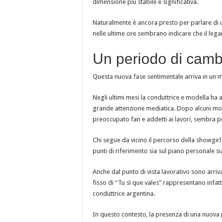
dimensione più stabile e significativa.
Naturalmente è ancora presto per parlare di u
nelle ultime ore sembrano indicare che il leg
Un periodo di camb
Questa nuova fase sentimentale arriva in un m
Negli ultimi mesi la conduttrice e modella ha 
grande attenzione mediatica. Dopo alcuni mome
preoccupato fan e addetti ai lavori, sembra p
Chi segue da vicino il percorso della showgir
punti di riferimento sia sul piano personale s
Anche dal punto di vista lavorativo sono arrivat
fisso di “Tu sì que vales” rappresentano infatt
conduttrice argentina.
In questo contesto, la presenza di una nuova 