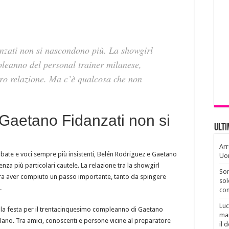
zati non si nascondono più. La showgirl
pleanno del personal trainer milanese,
oro relazione. Ma c’è qualcosa che non
Gaetano Fidanzati non si
Ult
Arr
ubate e voci sempre più insistenti, Belén Rodriguez e Gaetano
Uo
nza più particolari cautele. La relazione tra la showgirl
Son
bra aver compiuto un passo importante, tanto da spingere
sol
.
con
Luc
ta la festa per il trentacinquesimo compleanno di Gaetano
man
Milano. Tra amici, conoscenti e persone vicine al preparatore
il 