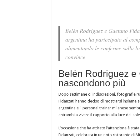
Belén Rodriguez e Gaetano Fidan
argentina ha partecipato al com
alimentando le conferme sulla l
convince
Belén Rodriguez e 
nascondono più
Dopo settimane di indiscrezioni, fotografie r
Fidanzati hanno deciso di mostrarsi insieme se
argentina e il personal trainer milanese sem
entrambi a vivere il rapporto alla luce del sole
L’occasione che ha attirato l’attenzione è sta
Fidanzati, celebrata in un noto ristorante di 