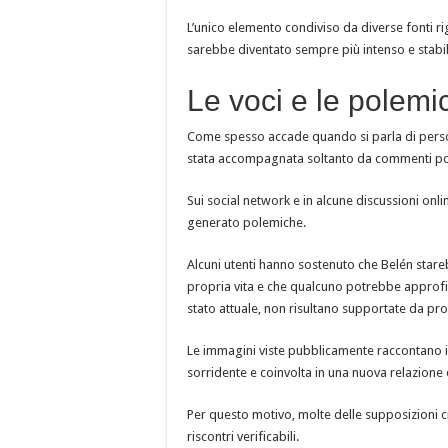
L’unico elemento condiviso da diverse fonti ri
sarebbe diventato sempre più intenso e stabil
Le voci e le polemi
Come spesso accade quando si parla di person
stata accompagnata soltanto da commenti pos
Sui social network e in alcune discussioni onl
generato polemiche.
Alcuni utenti hanno sostenuto che Belén stare
propria vita e che qualcuno potrebbe approfitta
stato attuale, non risultano supportate da pr
Le immagini viste pubblicamente raccontano i
sorridente e coinvolta in una nuova relazione c
Per questo motivo, molte delle supposizioni c
riscontri verificabili.