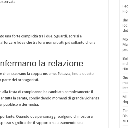
nosservata.
Fed
Pio
Ila
loc
det
o una forte complicità tra i due. Sguardi, sorrisi e
Mor
fforzare l’idea che tra loro non si tratti più soltanto di una
Mar
pro
Bel
nfermano la relazione
ind
rit
e che ritraevano la coppia insieme. Tuttavia, fino a questo
Gio
parte dei protagonisti.
mag
int
te alla festa di compleanno ha cambiato completamente il
Mil
r tutta la serata, condividendo momenti di grande vicinanza
do
el pubblico e dei media.
Tem
Bis
e importante. Quando due personaggi scelgono di mostrarsi
su 
spesso significa che il rapporto sta assumendo una