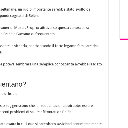
e settimane, un ruolo importante sarebbe stato svolto da
quindi cognato di Belén.
 trainer di Moser. Proprio attraverso questa conoscenza
a Belén e Gaetano di frequentarsi.
sante la vicenda, considerando il forte legame familiare che
a.
ente poteva sembrare una semplice conoscenza avrebbe lasciato
quentano?
 ufficiali.
gossip suggeriscono che la frequentazione potrebbe essere
recenti problemi di salute affrontati da Belén.
data esatta in cui i due si sarebbero avvicinati sentimentalmente.