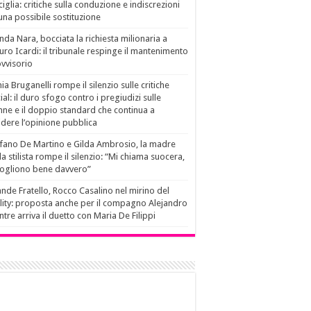
ciglia: critiche sulla conduzione e indiscrezioni
una possibile sostituzione
da Nara, bocciata la richiesta milionaria a
ro Icardi: il tribunale respinge il mantenimento
vvisorio
ia Bruganelli rompe il silenzio sulle critiche
ial: il duro sfogo contro i pregiudizi sulle
ne e il doppio standard che continua a
idere l’opinione pubblica
fano De Martino e Gilda Ambrosio, la madre
la stilista rompe il silenzio: “Mi chiama suocera,
vogliono bene davvero”
nde Fratello, Rocco Casalino nel mirino del
lity: proposta anche per il compagno Alejandro
tre arriva il duetto con Maria De Filippi