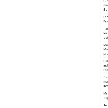
Luc
man
il 
Fed
Pio
Ila
loc
det
Mor
Mar
pro
Bel
ind
rit
Gio
mag
int
Mil
do
Tem