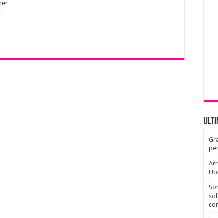
ner
o
Ult
Gra
per
Arr
Uo
Son
sol
con