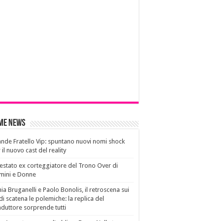
ime News
nde Fratello Vip: spuntano nuovi nomi shock
 il nuovo cast del reality
estato ex corteggiatore del Trono Over di
mini e Donne
ia Bruganelli e Paolo Bonolis, il retroscena sui
di scatena le polemiche: la replica del
duttore sorprende tutti