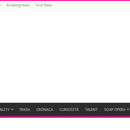
o
Breaking News
Viral News
ALITY
TRASH
CRONACA
CURIOSITÀ
TALENT
SOAP OPERA