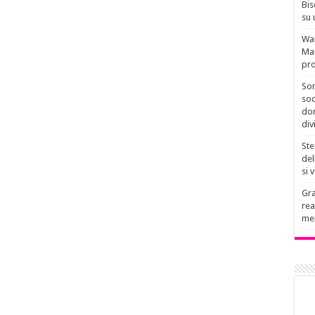
Bis
su 
Wan
Mau
pro
Son
soc
don
div
Ste
del
si 
Gra
rea
men