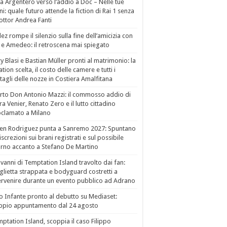
a Argentero verso l’addio a Doc – Nelle tue
i: quale futuro attende la fiction di Rai 1 senza
dottor Andrea Fanti
ez rompe il silenzio sulla fine dell’amicizia con
 e Amedeo: il retroscena mai spiegato
ry Blasi e Bastian Müller pronti al matrimonio: la
ation scelta, il costo delle camere e tutti i
tagli delle nozze in Costiera Amalfitana
to Don Antonio Mazzi: il commosso addio di
a Venier, Renato Zero e il lutto cittadino
clamato a Milano
en Rodriguez punta a Sanremo 2027: Spuntano
iscrezioni sui brani registrati e sul possibile
orno accanto a Stefano De Martino
vanni di Temptation Island travolto dai fan:
lietta strappata e bodyguard costretti a
ervenire durante un evento pubblico ad Adrano
o Infante pronto al debutto su Mediaset:
ppio appuntamento dal 24 agosto
ptation Island, scoppia il caso Filippo