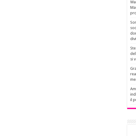
Wan
Mau
pro
Son
soc
don
div
Ste
del
si 
Gra
rea
men
Amb
ind
il 