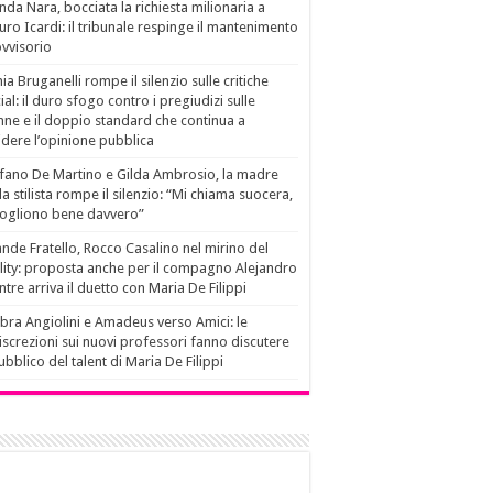
da Nara, bocciata la richiesta milionaria a
ro Icardi: il tribunale respinge il mantenimento
vvisorio
ia Bruganelli rompe il silenzio sulle critiche
ial: il duro sfogo contro i pregiudizi sulle
ne e il doppio standard che continua a
idere l’opinione pubblica
fano De Martino e Gilda Ambrosio, la madre
la stilista rompe il silenzio: “Mi chiama suocera,
vogliono bene davvero”
nde Fratello, Rocco Casalino nel mirino del
lity: proposta anche per il compagno Alejandro
tre arriva il duetto con Maria De Filippi
ra Angiolini e Amadeus verso Amici: le
iscrezioni sui nuovi professori fanno discutere
pubblico del talent di Maria De Filippi