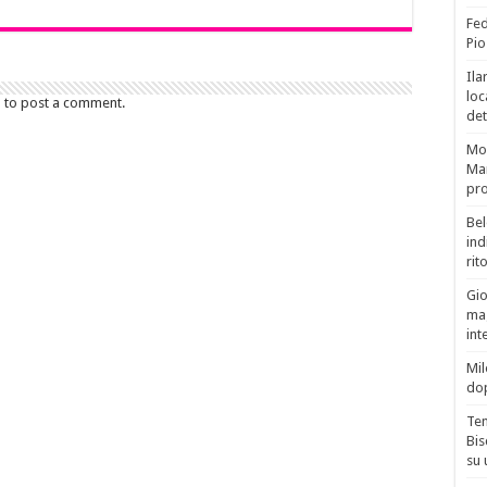
Fed
Pio
Ila
loc
n to post a comment.
det
Mor
Mar
pro
Bel
ind
rit
Gio
mag
int
Mil
do
Tem
Bis
su 