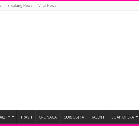
o
Breaking News
Viral News
ALITY
TRASH
CRONACA
CURIOSITÀ
TALENT
SOAP OPERA