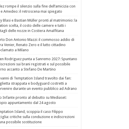
ez rompe il silenzio sulla fine dell’amicizia con
 e Amedeo: il retroscena mai spiegato
ry Blasi e Bastian Müller pronti al matrimonio: la
ation scelta, il costo delle camere e tutti i
tagli delle nozze in Costiera Amalfitana
to Don Antonio Mazzi: il commosso addio di
a Venier, Renato Zero e il lutto cittadino
clamato a Milano
en Rodriguez punta a Sanremo 2027: Spuntano
iscrezioni sui brani registrati e sul possibile
orno accanto a Stefano De Martino
vanni di Temptation Island travolto dai fan:
lietta strappata e bodyguard costretti a
ervenire durante un evento pubblico ad Adrano
o Infante pronto al debutto su Mediaset:
ppio appuntamento dal 24 agosto
ptation Island, scoppia il caso Filippo
ciglia: critiche sulla conduzione e indiscrezioni
una possibile sostituzione