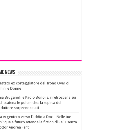
ime News
estato ex corteggiatore del Trono Over di
mini e Donne
ia Bruganelli e Paolo Bonolis, il retroscena sui
di scatena le polemiche: la replica del
duttore sorprende tutti
a Argentero verso l’addio a Doc – Nelle tue
i: quale futuro attende la fiction di Rai 1 senza
dottor Andrea Fanti