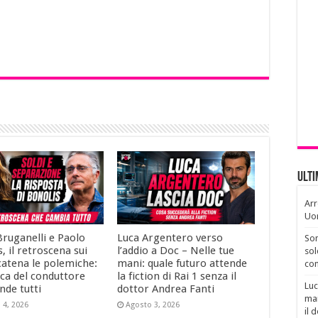
Ult
Arr
Uo
Bruganelli e Paolo
Luca Argentero verso
Son
, il retroscena sui
l’addio a Doc – Nelle tue
sol
catena le polemiche:
mani: quale futuro attende
con
ica del conduttore
la fiction di Rai 1 senza il
Luc
nde tutti
dottor Andrea Fanti
man
 4, 2026
Agosto 3, 2026
il 