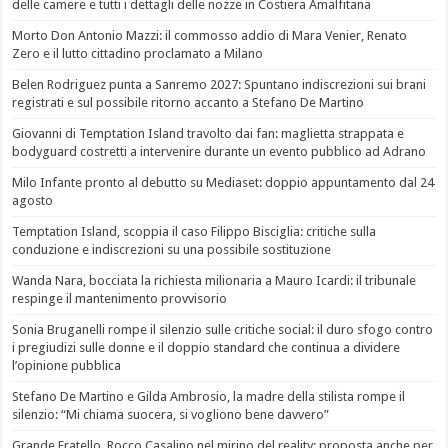
delle camere e tutti i dettagli delle nozze in Costiera Amalfitana
Morto Don Antonio Mazzi: il commosso addio di Mara Venier, Renato
Zero e il lutto cittadino proclamato a Milano
Belen Rodriguez punta a Sanremo 2027: Spuntano indiscrezioni sui brani
registrati e sul possibile ritorno accanto a Stefano De Martino
Giovanni di Temptation Island travolto dai fan: maglietta strappata e
bodyguard costretti a intervenire durante un evento pubblico ad Adrano
Milo Infante pronto al debutto su Mediaset: doppio appuntamento dal 24
agosto
Temptation Island, scoppia il caso Filippo Bisciglia: critiche sulla
conduzione e indiscrezioni su una possibile sostituzione
Wanda Nara, bocciata la richiesta milionaria a Mauro Icardi: il tribunale
respinge il mantenimento provvisorio
Sonia Bruganelli rompe il silenzio sulle critiche social: il duro sfogo contro
i pregiudizi sulle donne e il doppio standard che continua a dividere
l’opinione pubblica
Stefano De Martino e Gilda Ambrosio, la madre della stilista rompe il
silenzio: “Mi chiama suocera, si vogliono bene davvero”
Grande Fratello, Rocco Casalino nel mirino del reality: proposta anche per