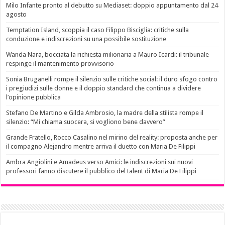
Milo Infante pronto al debutto su Mediaset: doppio appuntamento dal 24
agosto
Temptation Island, scoppia il caso Filippo Bisciglia: critiche sulla
conduzione e indiscrezioni su una possibile sostituzione
Wanda Nara, bocciata la richiesta milionaria a Mauro Icardi: il tribunale
respinge il mantenimento provvisorio
Sonia Bruganelli rompe il silenzio sulle critiche social: il duro sfogo contro
i pregiudizi sulle donne e il doppio standard che continua a dividere
l’opinione pubblica
Stefano De Martino e Gilda Ambrosio, la madre della stilista rompe il
silenzio: “Mi chiama suocera, si vogliono bene davvero”
Grande Fratello, Rocco Casalino nel mirino del reality: proposta anche per
il compagno Alejandro mentre arriva il duetto con Maria De Filippi
Ambra Angiolini e Amadeus verso Amici: le indiscrezioni sui nuovi
professori fanno discutere il pubblico del talent di Maria De Filippi