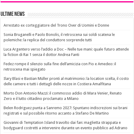
Ultime News
Arrestato ex corteggiatore del Trono Over di Uomini e Donne
Sonia Bruganelli e Paolo Bonolis, il retroscena sui soldi scatena le
polemiche: la replica del conduttore sorprende tutti
Luca Argentero verso l’addio a Doc – Nelle tue mani: quale futuro attende
la fiction di Rai 1 senza il dottor Andrea Fanti
Fedez rompe il silenzio sulla fine dell’amicizia con Pio e Amedeo: il
retroscena mai spiegato
Ilary Blasi e Bastian Müller pronti al matrimonio: la location scelta, il costo
delle camere e tutti i dettagli delle nozze in Costiera Amalfitana
Morto Don Antonio Mazzi: il commosso addio di Mara Venier, Renato
Zero e il lutto cittadino proclamato a Milano
Belen Rodriguez punta a Sanremo 2027: Spuntano indiscrezioni sui brani
registrati e sul possibile ritorno accanto a Stefano De Martino
Giovanni di Temptation Island travolto dai fan: maglietta strappata e
bodyguard costretti a intervenire durante un evento pubblico ad Adrano