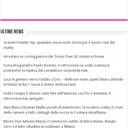
Ultime News
Grande Fratello Vip: spuntano nuovi nomi shock per il nuovo cast del
reality
Arrestato ex corteggiatore del Trono Over di Uomini e Donne
Sonia Bruganelli e Paolo Bonolis, il retroscena sui soldi scatena le
polemiche: la replica del conduttore sorprende tutti
Luca Argentero verso l’addio a Doc – Nelle tue mani: quale futuro attende
la fiction di Rai 1 senza il dottor Andrea Fanti
Fedez rompe il silenzio sulla fine dell’amicizia con Pio e Amedeo: il
retroscena mai spiegato
Ilary Blasi e Bastian Müller pronti al matrimonio: la location scelta, il costo
delle camere e tutti i dettagli delle nozze in Costiera Amalfitana
Morto Don Antonio Mazzi: il commosso addio di Mara Venier, Renato
Zero e il lutto cittadino proclamato a Milano