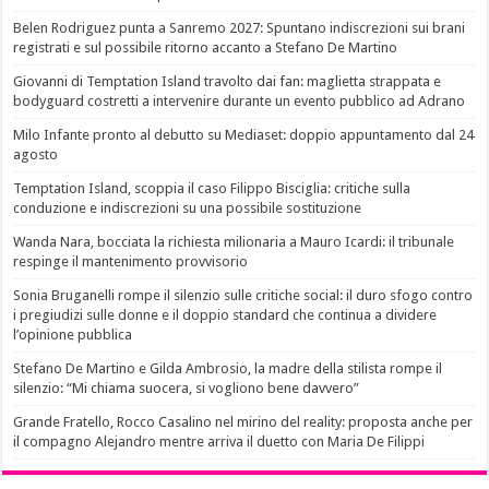
Belen Rodriguez punta a Sanremo 2027: Spuntano indiscrezioni sui brani
registrati e sul possibile ritorno accanto a Stefano De Martino
Giovanni di Temptation Island travolto dai fan: maglietta strappata e
bodyguard costretti a intervenire durante un evento pubblico ad Adrano
Milo Infante pronto al debutto su Mediaset: doppio appuntamento dal 24
agosto
Temptation Island, scoppia il caso Filippo Bisciglia: critiche sulla
conduzione e indiscrezioni su una possibile sostituzione
Wanda Nara, bocciata la richiesta milionaria a Mauro Icardi: il tribunale
respinge il mantenimento provvisorio
Sonia Bruganelli rompe il silenzio sulle critiche social: il duro sfogo contro
i pregiudizi sulle donne e il doppio standard che continua a dividere
l’opinione pubblica
Stefano De Martino e Gilda Ambrosio, la madre della stilista rompe il
silenzio: “Mi chiama suocera, si vogliono bene davvero”
Grande Fratello, Rocco Casalino nel mirino del reality: proposta anche per
il compagno Alejandro mentre arriva il duetto con Maria De Filippi