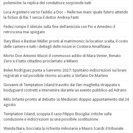
polemiche: la replica del conduttore sorprende tutti
Luca Argentero verso l’addio a Doc – Nelle tue mani: quale futuro attende
la fiction di Rai 1 senza il dottor Andrea Fanti
Fedez rompe il silenzio sulla fine dell’amicizia con Pio e Amedeo: il
retroscena mai spiegato
Ilary Blasi e Bastian Müller pronti al matrimonio: la location scelta, il costo
delle camere e tutti i dettagli delle nozze in Costiera Amalfitana
Morto Don Antonio Mazzi: il commosso addio di Mara Venier, Renato
Zero e il lutto cittadino proclamato a Milano
Belen Rodriguez punta a Sanremo 2027: Spuntano indiscrezioni sui brani
registrati e sul possibile ritorno accanto a Stefano De Martino
Giovanni di Temptation Island travolto dai fan: maglietta strappata e
bodyguard costretti a intervenire durante un evento pubblico ad Adrano
Milo Infante pronto al debutto su Mediaset: doppio appuntamento dal 24
agosto
Temptation Island, scoppia il caso Filippo Bisciglia: critiche sulla
conduzione e indiscrezioni su una possibile sostituzione
Wanda Nara, bocciata la richiesta milionaria a Mauro Icardi: il tribunale