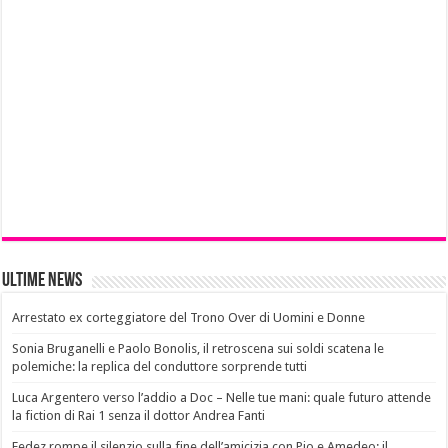
Ultime News
Arrestato ex corteggiatore del Trono Over di Uomini e Donne
Sonia Bruganelli e Paolo Bonolis, il retroscena sui soldi scatena le
polemiche: la replica del conduttore sorprende tutti
Luca Argentero verso l’addio a Doc – Nelle tue mani: quale futuro attende
la fiction di Rai 1 senza il dottor Andrea Fanti
Fedez rompe il silenzio sulla fine dell’amicizia con Pio e Amedeo: il