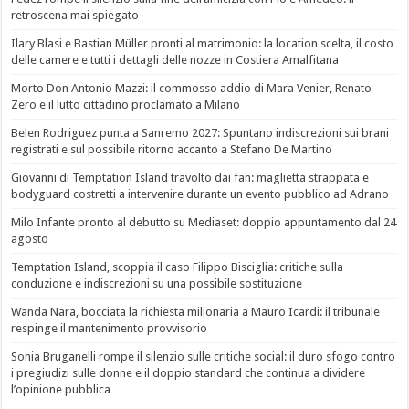
retroscena mai spiegato
Ilary Blasi e Bastian Müller pronti al matrimonio: la location scelta, il costo
delle camere e tutti i dettagli delle nozze in Costiera Amalfitana
Morto Don Antonio Mazzi: il commosso addio di Mara Venier, Renato
Zero e il lutto cittadino proclamato a Milano
Belen Rodriguez punta a Sanremo 2027: Spuntano indiscrezioni sui brani
registrati e sul possibile ritorno accanto a Stefano De Martino
Giovanni di Temptation Island travolto dai fan: maglietta strappata e
bodyguard costretti a intervenire durante un evento pubblico ad Adrano
Milo Infante pronto al debutto su Mediaset: doppio appuntamento dal 24
agosto
Temptation Island, scoppia il caso Filippo Bisciglia: critiche sulla
conduzione e indiscrezioni su una possibile sostituzione
Wanda Nara, bocciata la richiesta milionaria a Mauro Icardi: il tribunale
respinge il mantenimento provvisorio
Sonia Bruganelli rompe il silenzio sulle critiche social: il duro sfogo contro
i pregiudizi sulle donne e il doppio standard che continua a dividere
l’opinione pubblica