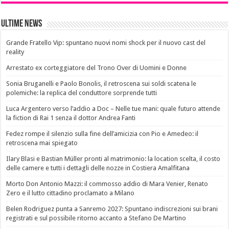
Ultime News
Grande Fratello Vip: spuntano nuovi nomi shock per il nuovo cast del
reality
Arrestato ex corteggiatore del Trono Over di Uomini e Donne
Sonia Bruganelli e Paolo Bonolis, il retroscena sui soldi scatena le
polemiche: la replica del conduttore sorprende tutti
Luca Argentero verso l’addio a Doc – Nelle tue mani: quale futuro attende
la fiction di Rai 1 senza il dottor Andrea Fanti
Fedez rompe il silenzio sulla fine dell’amicizia con Pio e Amedeo: il
retroscena mai spiegato
Ilary Blasi e Bastian Müller pronti al matrimonio: la location scelta, il costo
delle camere e tutti i dettagli delle nozze in Costiera Amalfitana
Morto Don Antonio Mazzi: il commosso addio di Mara Venier, Renato
Zero e il lutto cittadino proclamato a Milano
Belen Rodriguez punta a Sanremo 2027: Spuntano indiscrezioni sui brani
registrati e sul possibile ritorno accanto a Stefano De Martino