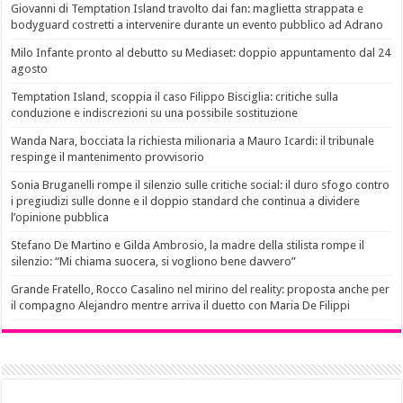
Giovanni di Temptation Island travolto dai fan: maglietta strappata e
bodyguard costretti a intervenire durante un evento pubblico ad Adrano
Milo Infante pronto al debutto su Mediaset: doppio appuntamento dal 24
agosto
Temptation Island, scoppia il caso Filippo Bisciglia: critiche sulla
conduzione e indiscrezioni su una possibile sostituzione
Wanda Nara, bocciata la richiesta milionaria a Mauro Icardi: il tribunale
respinge il mantenimento provvisorio
Sonia Bruganelli rompe il silenzio sulle critiche social: il duro sfogo contro
i pregiudizi sulle donne e il doppio standard che continua a dividere
l’opinione pubblica
Stefano De Martino e Gilda Ambrosio, la madre della stilista rompe il
silenzio: “Mi chiama suocera, si vogliono bene davvero”
Grande Fratello, Rocco Casalino nel mirino del reality: proposta anche per
il compagno Alejandro mentre arriva il duetto con Maria De Filippi