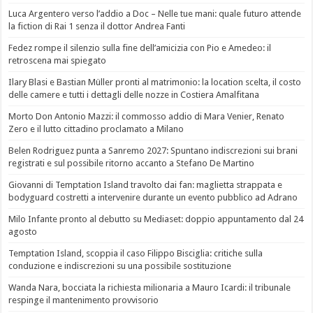
Luca Argentero verso l’addio a Doc – Nelle tue mani: quale futuro attende
la fiction di Rai 1 senza il dottor Andrea Fanti
Fedez rompe il silenzio sulla fine dell’amicizia con Pio e Amedeo: il
retroscena mai spiegato
Ilary Blasi e Bastian Müller pronti al matrimonio: la location scelta, il costo
delle camere e tutti i dettagli delle nozze in Costiera Amalfitana
Morto Don Antonio Mazzi: il commosso addio di Mara Venier, Renato
Zero e il lutto cittadino proclamato a Milano
Belen Rodriguez punta a Sanremo 2027: Spuntano indiscrezioni sui brani
registrati e sul possibile ritorno accanto a Stefano De Martino
Giovanni di Temptation Island travolto dai fan: maglietta strappata e
bodyguard costretti a intervenire durante un evento pubblico ad Adrano
Milo Infante pronto al debutto su Mediaset: doppio appuntamento dal 24
agosto
Temptation Island, scoppia il caso Filippo Bisciglia: critiche sulla
conduzione e indiscrezioni su una possibile sostituzione
Wanda Nara, bocciata la richiesta milionaria a Mauro Icardi: il tribunale
respinge il mantenimento provvisorio