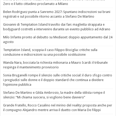
Zero e il lutto cittadino proclamato a Milano
Belen Rodriguez punta a Sanremo 2027: Spuntano indiscrezioni sui brani
registrati e sul possibile ritorno accanto a Stefano De Martino
Giovanni di Temptation Island travolto dai fan: maglietta strappata e
bodyguard costretti a intervenire durante un evento pubblico ad Adrano
Milo Infante pronto al debutto su Mediaset: doppio appuntamento dal 24
agosto
Temptation Island, scoppia il caso Filippo Bisciglia: critiche sulla
conduzione e indiscrezioni su una possibile sostituzione
Wanda Nara, bocciata la richiesta milionaria a Mauro Icardi: il tribunale
respinge il mantenimento provvisorio
Sonia Bruganelli rompe il silenzio sulle critiche social: il duro sfogo contro
i pregiudizi sulle donne e il doppio standard che continua a dividere
l’opinione pubblica
Stefano De Martino e Gilda Ambrosio, la madre della stilista rompe il
silenzio: “Mi chiama suocera, si vogliono bene davvero”
Grande Fratello, Rocco Casalino nel mirino del reality: proposta anche per
il compagno Alejandro mentre arriva il duetto con Maria De Filippi