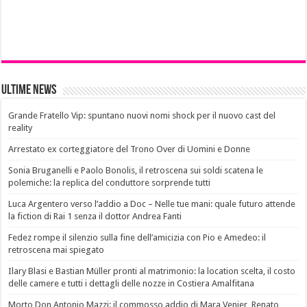
Ultime News
Grande Fratello Vip: spuntano nuovi nomi shock per il nuovo cast del
reality
Arrestato ex corteggiatore del Trono Over di Uomini e Donne
Sonia Bruganelli e Paolo Bonolis, il retroscena sui soldi scatena le
polemiche: la replica del conduttore sorprende tutti
Luca Argentero verso l’addio a Doc – Nelle tue mani: quale futuro attende
la fiction di Rai 1 senza il dottor Andrea Fanti
Fedez rompe il silenzio sulla fine dell’amicizia con Pio e Amedeo: il
retroscena mai spiegato
Ilary Blasi e Bastian Müller pronti al matrimonio: la location scelta, il costo
delle camere e tutti i dettagli delle nozze in Costiera Amalfitana
Morto Don Antonio Mazzi: il commosso addio di Mara Venier, Renato