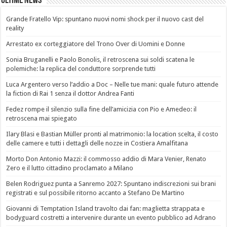
Ultime News
Grande Fratello Vip: spuntano nuovi nomi shock per il nuovo cast del
reality
Arrestato ex corteggiatore del Trono Over di Uomini e Donne
Sonia Bruganelli e Paolo Bonolis, il retroscena sui soldi scatena le
polemiche: la replica del conduttore sorprende tutti
Luca Argentero verso l’addio a Doc – Nelle tue mani: quale futuro attende
la fiction di Rai 1 senza il dottor Andrea Fanti
Fedez rompe il silenzio sulla fine dell’amicizia con Pio e Amedeo: il
retroscena mai spiegato
Ilary Blasi e Bastian Müller pronti al matrimonio: la location scelta, il costo
delle camere e tutti i dettagli delle nozze in Costiera Amalfitana
Morto Don Antonio Mazzi: il commosso addio di Mara Venier, Renato
Zero e il lutto cittadino proclamato a Milano
Belen Rodriguez punta a Sanremo 2027: Spuntano indiscrezioni sui brani
registrati e sul possibile ritorno accanto a Stefano De Martino
Giovanni di Temptation Island travolto dai fan: maglietta strappata e
bodyguard costretti a intervenire durante un evento pubblico ad Adrano