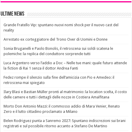
Ultime News
Grande Fratello Vip: spuntano nuovi nomi shock per il nuovo cast del
reality
Arrestato ex corteggiatore del Trono Over di Uomini e Donne
Sonia Bruganelli e Paolo Bonolis, il retroscena sui soldi scatena le
polemiche: la replica del conduttore sorprende tutti
Luca Argentero verso l’addio a Doc – Nelle tue mani: quale futuro attende
la fiction di Rai 1 senza il dottor Andrea Fanti
Fedez rompe il silenzio sulla fine dell’amicizia con Pio e Amedeo: il
retroscena mai spiegato
Ilary Blasi e Bastian Müller pronti al matrimonio: la location scelta, il costo
delle camere e tutti i dettagli delle nozze in Costiera Amalfitana
Morto Don Antonio Mazzi: il commosso addio di Mara Venier, Renato
Zero e il lutto cittadino proclamato a Milano
Belen Rodriguez punta a Sanremo 2027: Spuntano indiscrezioni sui brani
registrati e sul possibile ritorno accanto a Stefano De Martino