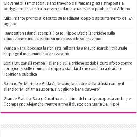
Giovanni di Temptation Island travolto dai fan: maglietta strappata e
bodyguard costretti a intervenire durante un evento pubblico ad Adrano
Milo Infante pronto al debutto su Mediaset: doppio appuntamento dal 24
agosto
Temptation Island, scoppia il caso Filippo Bisciglia: critiche sulla
conduzione e indiscrezioni su una possibile sostituzione
Wanda Nara, bocciata la richiesta milionaria a Mauro Icardi: il tribunale
respinge il mantenimento provvisorio
Sonia Bruganelli rompe il silenzio sulle critiche social: il duro sfogo contro
i pregiudizi sulle donne e il doppio standard che continua a dividere
l’opinione pubblica
Stefano De Martino e Gilda Ambrosio, la madre della stilista rompe il
silenzio: “Mi chiama suocera, si vogliono bene davvero”
Grande Fratello, Rocco Casalino nel mirino del reality: proposta anche per
il compagno Alejandro mentre arriva il duetto con Maria De Filippi